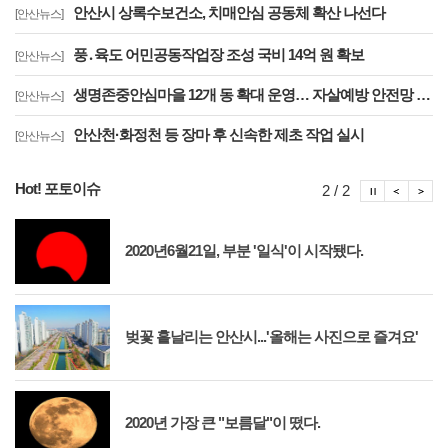
안산시 상록수보건소, 치매안심 공동체 확산 나선다
[안산뉴스]
풍․육도 어민공동작업장 조성 국비 14억 원 확보
[안산뉴스]
생명존중안심마을 12개 동 확대 운영… 자살예방 안전망 구축
[안산뉴스]
안산천·화정천 등 장마 후 신속한 제초 작업 실시
[안산뉴스]
Hot! 포토이슈
포토이슈
포토
포
2 / 2
2020년6월21일, 부분 '일식'이 시작됐다.
벚꽃 흩날리는 안산시...'올해는 사진으로 즐겨요'
2020년 가장 큰 "보름달"이 떴다.