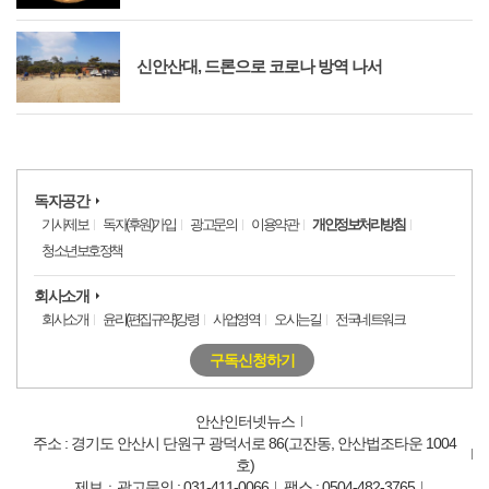
신안산대, 드론으로 코로나 방역 나서
독자공간
기사제보
독자(후원)가입
광고문의
이용약관
개인정보처리방침
청소년보호정책
회사소개
회사소개
윤리(편집규약)강령
사업영역
오시는길
전국네트워크
구독신청하기
안산인터넷뉴스
주소 : 경기도 안산시 단원구 광덕서로 86(고잔동, 안산법조타운 1004
호)
제보ㆍ광고문의 : 031-411-0066
팩스 : 0504-482-3765