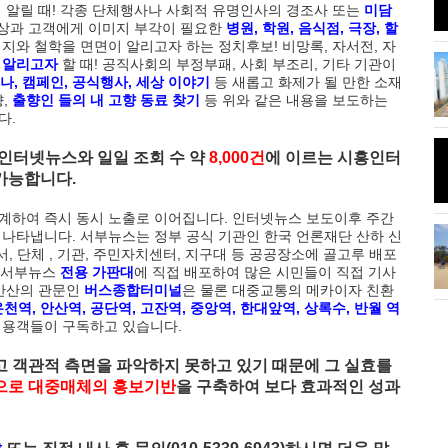
에 알릴 때! 각종 단체행사나 사회적 유명인사의 경조사 또는
미담
향상과 고객에게 이미지 부각이 필요한
병원, 학원, 음식점, 극장, 할
지와 철학을 면면이 알리고자 하는 정치후보! 비망록, 자서전, 자
 알리고자
할 때! 공직사회의 부정부패, 사회 부조리, 기타 기관이
...'올해는 사진
시화나래휴게소 조력문화관달전망
나, 캠페인, 공식행사, 세상 이야기
등 새롭고 화제가 될 만한 소재
대와 해솔길
향,
출향인 들의 내 고향 동료 찾기
등 위와 같은 내용을 보도하는
다.
인터넷뉴스와 일일 조회 수 약
8,000건
에 이르는 시흥인터
름달"이 떴다.
안산 초지동 화정천 단풍나무
가능합니다.
연계하여 즉시 동시 노출로 이어집니다. 인터넷뉴스 보도이후 주간
 나타냅니다. 서부뉴스는 정부 공식 기관인 한국 언론재단 산하 신
 코로나 방역 나
서, 단체 , 기관, 주민자치센터, 지구대 등 공공장소에 골고루 배포
시흥 관곡지 연꽃
 서부뉴스
전용 가판대
에 직접 배포하여 많은 시민들이 직접 기사
 안산의 관문인
버스종합터미널
은 물론 대중교통의 메카이자 친환
천역, 안산역, 공단역, 고잔역, 중앙역, 한대앞역, 상록수, 반월 역
이용객들이 구독하고 있습니다.
 객관적 측면을 파악하지 못하고 있기 때문에 그 실효를
으로 대중매체의 홍보기반
을 구축하여 보다 효과적인 성과