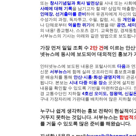
됐다.
또는
창사기념일과 회사 발전상
을 사내 또는 사회
사례에 대해 기록
을 남기고자 할 때! 상업적 매출
인매장, 선거출마를 준비
하여 유권자에게 자신의 입
수성가의 과정, 독자투고, 수필, 칼럼, 시, 등
개인을
벚꽃 흩날리는 안산시
나 단체로부터
억울한 위기
에 처했을 때!
공연, 세미
으로 즐겨요'
의 내용! 종교행사, 스포츠 경기. 교육현장, 경제동
서부뉴스의 기사는 아래와 같은 방법으로 보도됩니
가장 먼저 일일 조회 수
2만 건
에 이르는 안산
2020년 가장 큰 "보
넷뉴스에 동시에 보도되어 대외적인 홍보가 
인터넷뉴스에 보도된 내용은 포털사이트
다음
과 
신문
서부뉴스
에 함께 실려 오프라인의 홍보효과를
신안산대, 드론으로
문 배송처를 통해
안산·시흥·화성·광명지역
의 관공
서
됩니다. 본보는
시내 다중 이용 장소
곳곳에 설치된
내용을 확인할 수 있도록 기반을 마련하였습니다.
경 교통수단인 지하철
4호선 오이도, 정왕역, 신길온
구내 가장자리에 가판대를 배치하여 많은 지하철 
누구나 쉽게 생각하는 홍보 전략이 현실적이고
거두지 못하는 것입니다. 서부뉴스는
합법적
를 거둘 수 있도록 많은 준비를 해왔습니다.