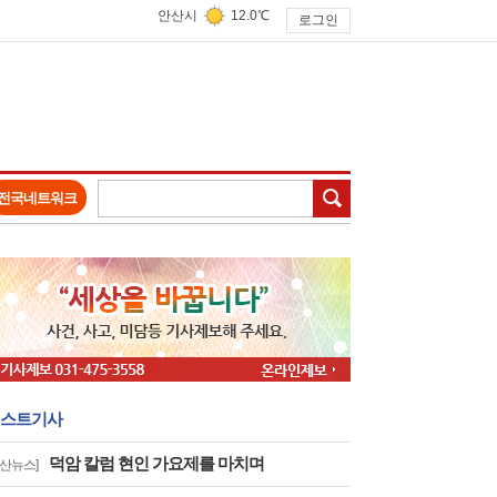
안산시
12.0℃
로그인
검색
전국네트워크
스트기사
덕암 칼럼 현인 가요제를 마치며
안산뉴스]