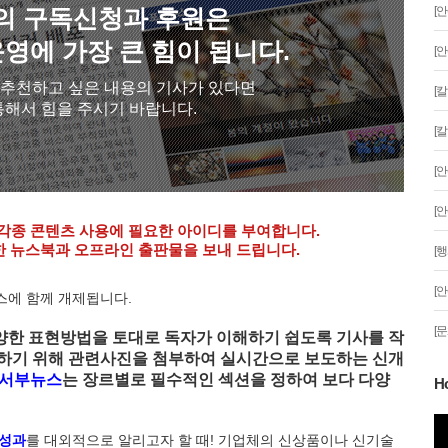
의 구독신청과 후원은
[
영에 가장 큰 힘이 됩니다.
[
, 추천하고 싶은 내용의 기사가 있다면
[
통해서 힘을 주시기 바랍니다.
[
[
[
각종 콘텐츠 사용에 필요한 아이디를 부여합니다.
 뉴스북과 오프라인 출판물을 보내 드립니다.
[
[
에 함께 개제됩니다.
[
양한 표현방법을 토대로 독자가 이해하기 쉽도록 기사를 작
현하기 위해 관련사진을 첨부하여 실시간으로 보도하는 신개
 서부뉴스
는 장르별로 필수적인 섹션을 정하여 보다 다양
H
분 '일식'이 시작
 성과
를 대외적으로 알리고자 할 때! 기업체의 신상품이나 신기술
안산문화광장 성탄트리 점등행사