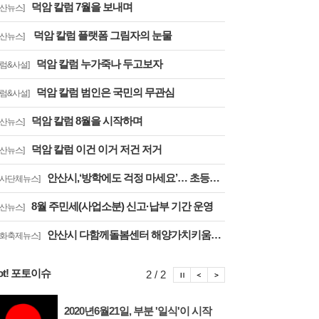
덕암 칼럼 7월을 보내며
안산뉴스]
덕암 칼럼 플랫폼 그림자의 눈물
안산뉴스]
덕암 칼럼 누가죽나 두고보자
칼럼&사설]
덕암 칼럼 범인은 국민의 무관심
칼럼&사설]
덕암 칼럼 8월을 시작하며
안산뉴스]
덕암 칼럼 이건 이거 저건 저거
안산뉴스]
안산시,‘방학에도 걱정 마세요’… 초등방학 틈새돌봄사업 추진
행사단체뉴스]
8월 주민세(사업소분) 신고·납부 기간 운영
안산뉴스]
안산시 다함께돌봄센터 해양가치키움터, 합창축제에서 감동의 무대
문화축제뉴스]
ot! 포토이슈
포토이슈 정지
포토이슈 이전보기
포토이슈 다음보기
2 / 2
2020년6월21일, 부분 '일식'이 시작
안산