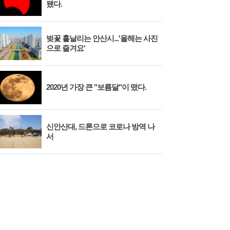
됐다.
벚꽃 흩날리는 안산시...'올해는 사진
시화
으로 즐겨요'
대와
2020년 가장 큰 "보름달"이 떴다.
안산
신안산대, 드론으로 코로나 방역 나
시흥
서