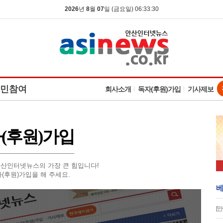
2026
년
8
월
07
일 (금요일) 06:33:30
민참여
회사소개
독자(후원)가입
기사제보
(후원)가입
산인터넷뉴스의 가장 큰 힘입니다!
(후원)가입을 해 주세요.
베
[