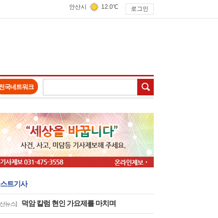
안산시
12.0℃
로그인
검색
전국네트워크
스트기사
덕암 칼럼 현인 가요제를 마치며
안산뉴스]