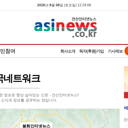
2026
년
8
월
08
일 (토요일) 12:29:07
민참여
회사소개
독자(후원)가입
기사제보
국네트워크
한 정보로 항상 살아있는 신문 - 안산인터넷뉴스!
 소식과 정보를 공유하는 장입니다.
베
[