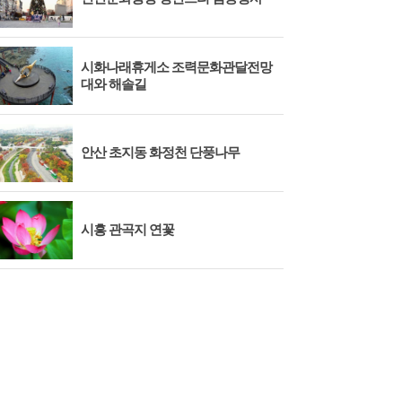
됐다
시화나래휴게소 조력문화관달전망
벚꽃
대와 해솔길
으로
안산 초지동 화정천 단풍나무
202
신안
시흥 관곡지 연꽃
서