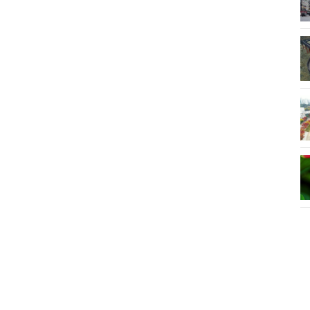
됐다.
벚꽃 흩날리는 안산시...'올해는 사진
으로 즐겨요'
2020년 가장 큰 "보름달"이 떴다.
신안산대, 드론으로 코로나 방역 나
서