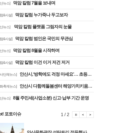
덕암 칼럼 7월을 보내며
안산뉴스]
덕암 칼럼 누가죽나 두고보자
칼럼&사설]
덕암 칼럼 플랫폼 그림자의 눈물
안산뉴스]
덕암 칼럼 범인은 국민의 무관심
칼럼&사설]
덕암 칼럼 8월을 시작하며
안산뉴스]
덕암 칼럼 이건 이거 저건 저거
칼럼&사설]
안산시,‘방학에도 걱정 마세요’… 초등방학 틈새돌봄사업 추진
행사단체뉴스]
안산시 다함께돌봄센터 해양가치키움터, 합창축제에서 감동의 무대
문화축제뉴스]
8월 주민세(사업소분) 신고·납부 기간 운영
안산뉴스]
ot! 포토이슈
포토이슈 정지
포토이슈 이전보기
포토이슈 다음보기
1 / 2
202
안산문화광장 성탄트리 점등행사