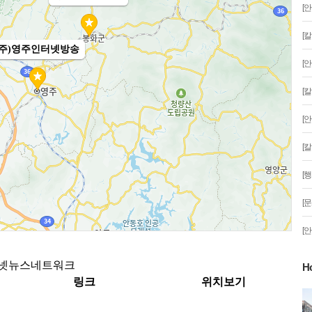
[
[
[
[
[
[
[
[
[
H
2020년6월21일, 부분 '일식'이 시작