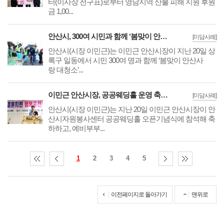
터(이사장 전구표)로부터 영남지역 산불 피해 지원 후원
금 1,00...
안산시, 300여 시민과 함께 ‘봄맞이 안산사랑 대청소’ 진행
[미담사례]
안산시(시장 이민근)는 이민근 안산시장이 지난 20일 상
록구 일동에서 시민 300여 명과 함께 ‘봄맞이 안산사
랑 대청소’...
이민근 안산시장, 공공웨딩홀 운영 축하…“예비부부에 소중한 기회”
[미담사례]
안산시(시장 이민근)는 지난 20일 이민근 안산시장이 안
산시자원봉사센터 공공웨딩홀 오픈기념식에 참석해 축
하하고, 예비부부...
1
2
3
4
5
이전페이지로 돌아가기
맨위로