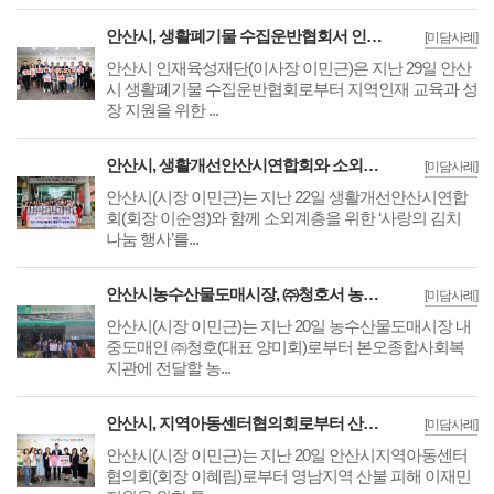
안산시, 생활폐기물 수집운반협회서 인재 육성 기부금 7천만 원 기탁받아
[미담사례]
안산시 인재육성재단(이사장 이민근)은 지난 29일 안산
시 생활폐기물 수집운반협회로부터 지역인재 교육과 성
장 지원을 위한 ...
안산시, 생활개선안산시연합회와 소외계층 위한 사랑의 김치 나눔
[미담사례]
안산시(시장 이민근)는 지난 22일 생활개선안산시연합
회(회장 이순영)와 함께 소외계층을 위한 ‘사랑의 김치
나눔 행사’를...
안산시농수산물도매시장, ㈜청호서 농산물 74kg 푸드뱅크 나눔
[미담사례]
안산시(시장 이민근)는 지난 20일 농수산물도매시장 내
중도매인 ㈜청호(대표 양미회)로부터 본오종합사회복
지관에 전달할 농...
안산시, 지역아동센터협의회로부터 산불 피해 지원 성금 기탁받아
[미담사례]
안산시(시장 이민근)는 지난 20일 안산시지역아동센터
협의회(회장 이혜림)로부터 영남지역 산불 피해 이재민