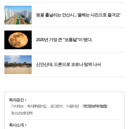
벚꽃 흩날리는 안산시...'올해는 사진으로 즐겨요'
2020년 가장 큰 "보름달"이 떴다.
신안산대, 드론으로 코로나 방역 나서
독자공간
기사제보
독자(후원)가입
광고문의
이용약관
개인정보처리방침
청소년보호정책
회사소개