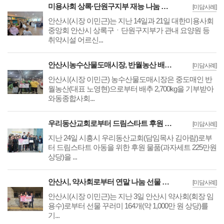
미용사회 상록·단원구지부 재능 나눔 봉사 실시
[미담사례]
안산시(시장 이민근)는 지난 14일과 21일 대한미용사회
중앙회 안산시 상록구ㆍ단원구지부가 관내 요양원 등
취약시설 어르신...
안산시농수산물도매시장, 반월농산 배추로 이웃사랑 실천
[미담사례]
안산시(시장 이민근) 농수산물도매시장은 중도매인 반
월농산(대표 노영현)으로부터 배추 2,700kg을 기부받아
와동종합사회...
우리동산교회로부터 드림스타트 후원 물품 기탁받아
[미담사례]
지난 24일 시흥시 우리동산교회(담임목사 김아람)로부
터 드림스타트 아동을 위한 후원 물품(과자세트 225만원
상당)을 ...
안산시, 약사회로부터 연말 나눔 선물 꾸러미 164개 기탁받아
[미담사례]
안산시(시장 이민근)는 지난 3일 안산시 약사회(회장 임
용수)로부터 선물 꾸러미 164개(약 1,000만 원 상당)를
기...