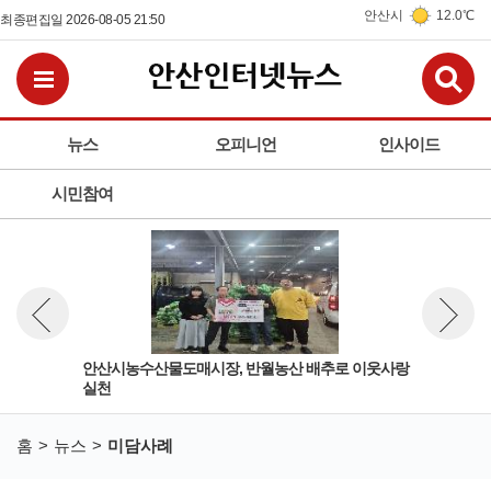
안산시
12.0℃
최종편집일 2026-08-05 21:50
검
전체메뉴보기
뉴스
오피니언
인사이드
시민참여
안산시농수산물도매시장, 반월농산 배추로 이웃사랑
우리
뉴스 이전보기
뉴스 다
실천
홈
뉴스
미담사례