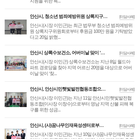
지원을 위한 특...
안산시, 청소년 범죄예방위원 상록지구위원회서 후원금 기탁받아
[미담사례]
안산시(시장 이민근)는 최근 법무부 청소년 범죄예방위
원 상록지구위원회로부터 후원금 100만 원을 기탁받았
다고 20일 밝혔...
안산시 상록수보건소, 어버이날 맞이 ‘찾아가는 감염병 예방학교’운영
[미담사례]
안산시(시장 이민근) 상록수보건소는 지난 8일 월드아
파트 경로당을 찾아 지역 어르신 20명을 대상으로 어버
이날 맞이 ‘찾...
안산시, 안산시민햇빛발전협동조합으로부터 영남 산불 피해 성금 기탁받아
[미담사례]
안산시(시장 이민근)는 지난 11일 안산시민햇빛발전협
동조합(이사장 이창수)으로부터 영남 지역 산불 피해 복
구를 위한 성금...
안산시, (사)꿈나무인재육성센터로부터 영남 산불 피해 성금 기탁받아
[미담사례]
안산시(시장 이민근)는 지난 10일 (사)꿈나무인재육성센