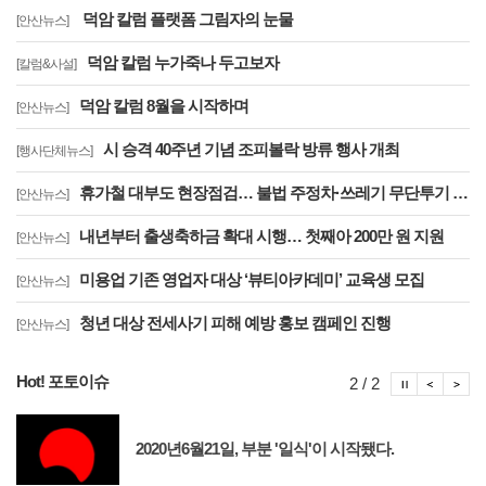
덕암 칼럼 플랫폼 그림자의 눈물
[안산뉴스]
덕암 칼럼 누가죽나 두고보자
[칼럼&사설]
덕암 칼럼 8월을 시작하며
[안산뉴스]
시 승격 40주년 기념 조피볼락 방류 행사 개최
[행사단체뉴스]
휴가철 대부도 현장점검… 불법 주정차·쓰레기 무단투기 집중 관리
[안산뉴스]
내년부터 출생축하금 확대 시행… 첫째아 200만 원 지원
[안산뉴스]
미용업 기존 영업자 대상 ‘뷰티아카데미’ 교육생 모집
[안산뉴스]
청년 대상 전세사기 피해 예방 홍보 캠페인 진행
[안산뉴스]
Hot! 포토이슈
포토이슈
포토
포
2 / 2
2020년6월21일, 부분 '일식'이 시작됐다.