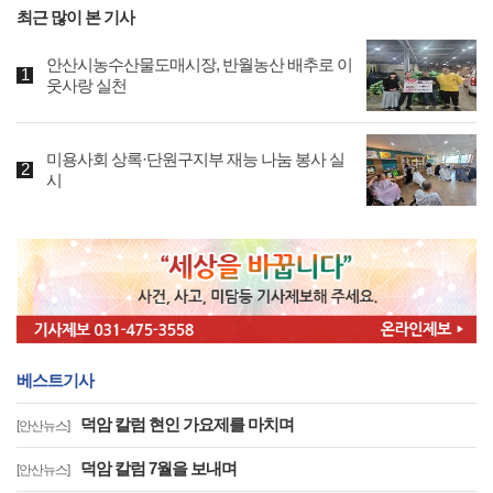
최근 많이 본 기사
안산시농수산물도매시장, 반월농산 배추로 이
웃사랑 실천
미용사회 상록·단원구지부 재능 나눔 봉사 실
시
베스트기사
덕암 칼럼 현인 가요제를 마치며
[안산뉴스]
덕암 칼럼 7월을 보내며
[안산뉴스]