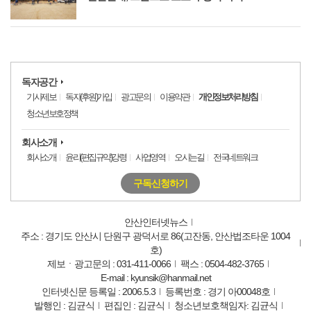
독자공간
기사제보
독자(후원)가입
광고문의
이용약관
개인정보처리방침
청소년보호정책
회사소개
회사소개
윤리(편집규약)강령
사업영역
오시는길
전국네트워크
구독신청하기
안산인터넷뉴스
주소 : 경기도 안산시 단원구 광덕서로 86(고잔동, 안산법조타운 1004
호)
제보ㆍ광고문의 : 031-411-0066
팩스 : 0504-482-3765
E-mail : kyunsik@hanmail.net
인터넷신문 등록일 : 2006.5.3
등록번호 : 경기 아00048호
발행인 : 김균식
편집인 : 김균식
청소년보호책임자: 김균식