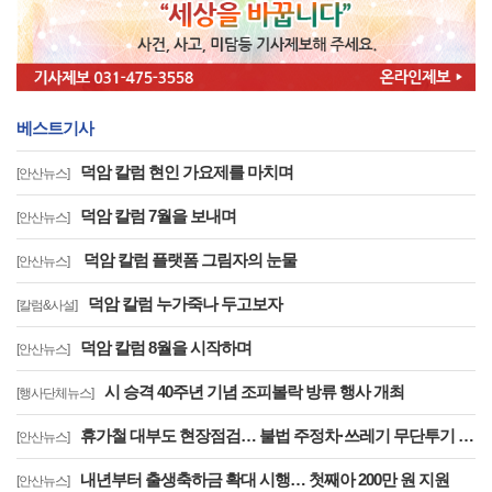
베스트기사
덕암 칼럼 현인 가요제를 마치며
[안산뉴스]
덕암 칼럼 7월을 보내며
[안산뉴스]
덕암 칼럼 플랫폼 그림자의 눈물
[안산뉴스]
덕암 칼럼 누가죽나 두고보자
[칼럼&사설]
덕암 칼럼 8월을 시작하며
[안산뉴스]
시 승격 40주년 기념 조피볼락 방류 행사 개최
[행사단체뉴스]
휴가철 대부도 현장점검… 불법 주정차·쓰레기 무단투기 집중 관리
[안산뉴스]
내년부터 출생축하금 확대 시행… 첫째아 200만 원 지원
[안산뉴스]