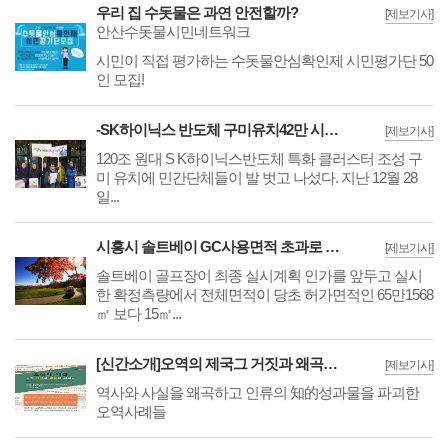
우리 집 수돗물은 과연 안전할까?
[제보기사]
안산수돗물시민네트워크
시민이 직접 평가하는 수돗물안심확인제 시민평가단 50
인 모집!
-SK하이닉스 반도체 구미유치42만 시민들이 나셨다!
[제보기사]
120조 원대 S K하이닉스반도체 특화 클러스터 조성 구
미 유치에 민간단체들이 발 벗고 나섰다. 지난 12월 28
일...
시흥시 솔트베이 GC사용면적 초과로 개장 연기
[제보기사]
솔트베이 골프장이 최종 실시계획 인가를 앞두고 실시
한 확정측량에서 전체면적이 당초 허가면적인 65만1568
㎡ 보다 15㎡...
[신간소개]오역의 제국그 거짓과 왜곡의 세계
[제보기사]
역사와 사실을 왜곡하고 인류의 知的성과물을 파괴한
오역사례들