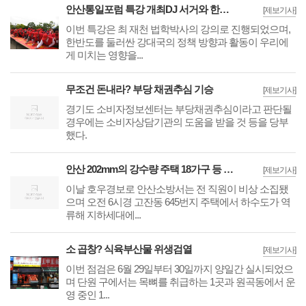
안산통일포럼 특강 개최DJ 서거와 한반도의 숙제
[제보기사]
이번 특강은 최 재천 법학박사의 강의로 진행되었으며,
한반도를 둘러싼 강대국의 정책 방향과 활동이 우리에
게 미치는 영향을...
무조건 돈내라? 부당 채권추심 기승
[제보기사]
경기도 소비자정보센터는 부당채권추심이라고 판단될
경우에는 소비자상담기관의 도움을 받을 것 등을 당부
했다.
안산 202mm의 강수량 주택 18가구 등 침수
[제보기사]
이날 호우경보로 안산소방서는 전 직원이 비상 소집됐
으며 오전 6시경 고잔동 645번지 주택에서 하수도가 역
류해 지하세대에...
소 곱창? 식육부산물 위생검열
[제보기사]
이번 점검은 6월 29일부터 30일까지 양일간 실시되었으
며 단원 구에서는 목뼈를 취급하는 1곳과 원곡동에서 운
영 중인 1...