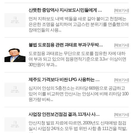
산뜻한 중앙역사 지사보도시민들에게 새롭게 단장
[제보기사]
먼저 지하보도 내벽 벽돌을 새로 갈아 붙이고 천정에는
은은한 조명을 설치하여 고급스런 분위기를 연출했으며
장애인들의 사용...
불법 도로점용 관련 과태료 부과구두박스 및 버스매표소 70여 곳 대상
[제보기사]
도로점용 과태료는 무단으로 도로를 점유한 자에 대하
여 부과 되고 있으며 점용면적기준으로 3.3㎡ 이상이면
30만원이 부과...
제주도 가격보다 비싼 LPG 사용하는 안산시민
[제보기사]
심지어 안성의 S충전소는 리터당 669원으로 공급하고
있어 이를 비교하면 안산시는 안성시에 비해 리터당 100
원가량 비싸...
사업장 안전보건점검 결과, 11개사 사법조치
[제보기사]
안산지청 발표 자료에 따르면, 2009년도 산재예방 점검
실시 사업장 24개소 모두 법 위반 사항 총 111건을 적발,