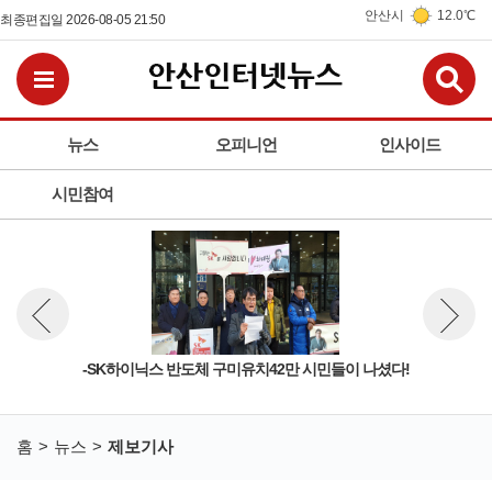
안산시
12.0℃
최종편집일 2026-08-05 21:50
검
전체메뉴보기
뉴스
오피니언
인사이드
시민참여
-SK하이닉스 반도체 구미유치42만 시민들이 나셨다!
시흥
뉴스 이전보기
뉴스 다
홈
뉴스
제보기사