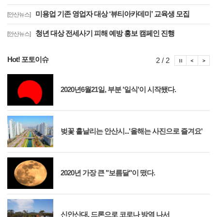
미용업 기존 영업자 대상 ‘뷰티아카데미’ 교육생 모집
[안산뉴스]
청년 대상 전세사기 피해 예방 홍보 캠페인 진행
[안산뉴스]
Hot! 포토이슈
포토이슈
포토
포
2 / 2
2020년6월21일, 부분 '일식'이 시작됐다.
벚꽃 흩날리는 안산시...'올해는 사진으로 즐겨요'
2020년 가장 큰 "보름달"이 떴다.
신안산대, 드론으로 코로나 방역 나서