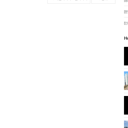
[
[
[
H
분 '일식'이 시작
안산문화광장 성탄트리 점등행사
...'올해는 사진
시화나래휴게소 조력문화관달전망
대와 해솔길
름달"이 떴다.
안산 초지동 화정천 단풍나무
 코로나 방역 나