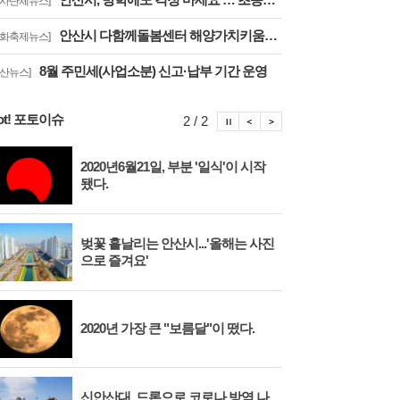
행사단체뉴스]
안산시 다함께돌봄센터 해양가치키움터, 합창축제에서 감동의 무대
문화축제뉴스]
8월 주민세(사업소분) 신고·납부 기간 운영
안산뉴스]
ot! 포토이슈
포토이슈 정지
포토이슈 이전보기
포토이슈 다음보기
2 / 2
2020년6월21일, 부분 '일식'이 시작
안산
됐다.
벚꽃 흩날리는 안산시...'올해는 사진
시화
으로 즐겨요'
대와
2020년 가장 큰 "보름달"이 떴다.
안산
신안산대, 드론으로 코로나 방역 나