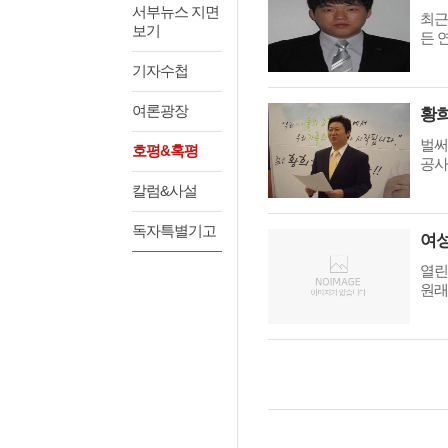
서부뉴스 지면
최근
보기
든 
기자수첩
여론광장
벌써
호평&혹평
공사
칼럼&사설
독자특별기고
열린
원래