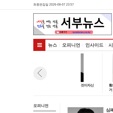
최종편집일 2026-08-07 23:57
전체메뉴보기
뉴스
오피니언
인사이드
시
 여성의 정
심폐소생술을 배우는 것이자신
황희 부대변인 논
뉴스 이전보기
공허하다
을 구하는 것이다.
거 축제4대강 노
의 분노
오피니언
심폐