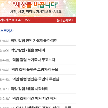
스트기사
덕암 칼럼 현인 가요제를 마치며
안산뉴스]
덕암 칼럼 7월을 보내며
안산뉴스]
덕암 칼럼 누가죽나 두고보자
칼럼&사설]
덕암 칼럼 플랫폼 그림자의 눈물
안산뉴스]
덕암 칼럼 범인은 국민의 무관심
칼럼&사설]
덕암 칼럼 8월을 시작하며
안산뉴스]
덕암 칼럼 이건 이거 저건 저거
칼럼&사설]
안산시,‘방학에도 걱정 마세요’… 초등방학 틈새돌봄사업 추진