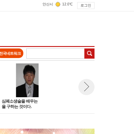
안산시
12.0℃
로그인
검색
전국네트워크
 배우는 것이자신
황희 부대변인 논평MB의 자전
여성후보 
뉴스 다음보기
다.
거 축제4대강 노동자 유가족들
치참여확대
의 분노