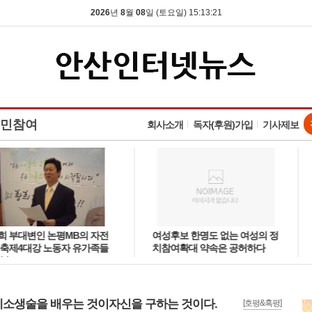
2026
년
8
월
08
일 (토요일) 15:13:21
민참여
회사소개
독자(후원)가입
기사제보
평MB의 자전
여성후보 한명도 없는 여성의 정
심폐소생술을
동자 유가족들
치참여확대 약속은 공허하다
을 구하는 것이
소생술을 배우는 것이자신을 구하는 것이다.
[호평&혹평]