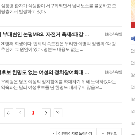
 심장병 환자가 식생활이 서구화되면서 남녀노소를 불문하고 모
연령층에서 발생하고 있다.
황희 부대변인 논평MB의 자전거 축제4대강 노동자 유가족들의 분노
[호평&혹평]
베
 20명째 희생이다. 업체의 속도전은 무리한 이명박 정권의 4대강
 추진에 그 원인이 있다. 명분도 내용도 없는 ...
[
[
여성후보 한명도 없는 여성의 정치참여확대 약속은 공허하다
[호평&혹평]
[
 우리당은 당초 여성의 정치참여를 확대하기 위해 노력하겠다는
 약속과는 달리 여성후보를 단 한명도 내세우지 않음으...
[
[
[
1
[
이전페이지로 돌아가기
맨위로