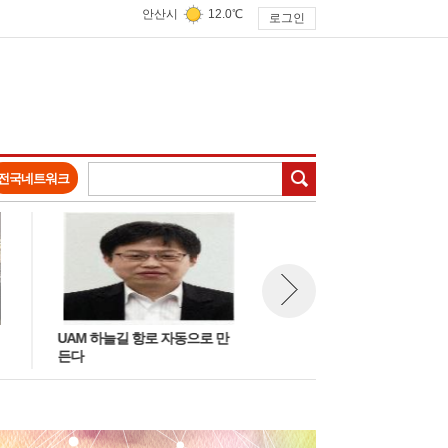
안산시
12.0℃
로그인
검색
전국네트워크
UAM 하늘길 항로 자동으로 만
미세먼지 차단에는 나무와 숲이
뉴스 다음보기
든다
최고다!