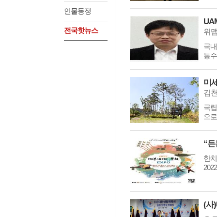
인물동정
UA
전국핫뉴스
위맵
국내
통수
미세
2020년6월21일, 부
김천
됐다.
국립
으로 
벚꽃 흩날리는 안산시
으로 즐겨요'
한치
202
2020년 가장 큰 "보
(사
신안산대, 드론으로