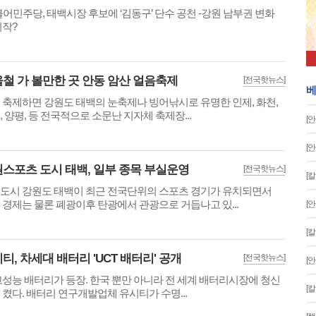
불어민주당, 태백시장 후보에 ‘김동구’ 단수 공천 -강원 남부권 변화
시작?
철 가 볼만한 곳 안동 암산 얼음축제
[전국핫뉴스]
베
 축제하면 강원도 태백의 눈축제나 빙어낚시로 유명한 인제, 화천,
, 양평, 등 전국적으로 소문난 지자체 축제장...
[
[
스포츠 도시 태백, 일부 종목 부실운영
[전국핫뉴스]
[
도시 강원도 태백이 최근 전국단위의 스포츠 경기가 유치되면서
 경제는 물론 폐광이후 탄광에서 관광으로 거듭나고 있...
[
[
티, 차세대 배터리 'UCT 배터리' 공개
[전국핫뉴스]
[
고성능 배터리가 등장. 한국 뿐만 아니라 전 세계 배터리시장에 청신
[
 켰다. 배터리 연구개발업체 유시티가 수명...