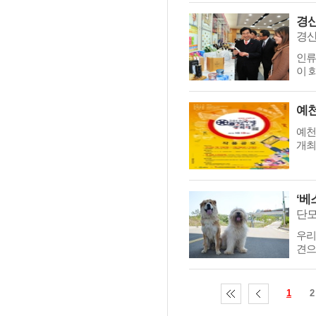
경산
인류
이 
예천
개최
‘베
단모
우리
견으
1
2