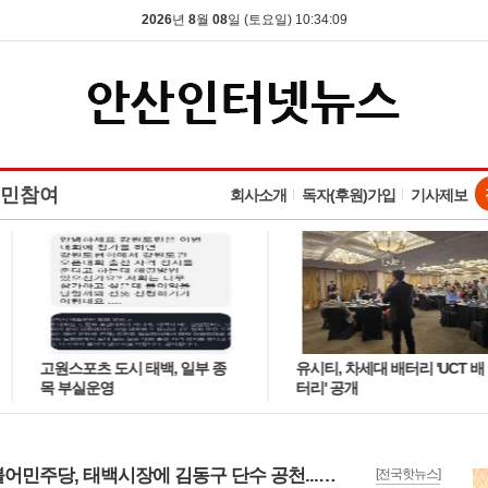
2026
년
8
월
08
일 (토요일) 10:34:10
민참여
회사소개
독자(후원)가입
기사제보
고원스포츠 도시 태백, 일부 종
유시티, 차세대 배터리 'UCT 배
목 부실운영
터리' 공개
더불어민주당, 태백시장에 김동구 단수 공천... 강원 남부권 변화의 시작
[전국핫뉴스]