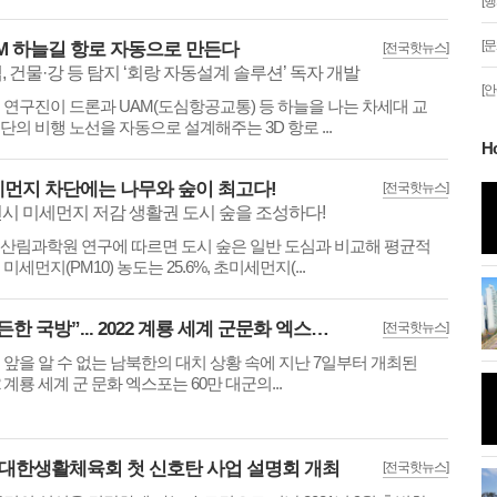
[
[
M 하늘길 항로 자동으로 만든다
[전국핫뉴스]
, 건물·강 등 탐지 ‘회랑 자동설계 솔루션’ 독자 개발
[
 연구진이 드론과 UAM(도심항공교통) 등 하늘을 나는 차세대 교
단의 비행 노선을 자동으로 설계해주는 3D 항로 ...
H
먼지 차단에는 나무와 숲이 최고다!
[전국핫뉴스]
분 '일식'이 시작
시 미세먼지 저감 생활권 도시 숲을 조성하다!
안산문화광장 성탄트리 점등행사
산림과학원 연구에 따르면 도시 숲은 일반 도심과 비교해 평균적
미세먼지(PM10) 농도는 25.6%, 초미세먼지(...
...'올해는 사진
시화나래휴게소 조력문화관달전망
대와 해솔길
“든든한 국방”... 2022 계룡 세계 군문화 엑스포 화려한 막 올라
[전국핫뉴스]
 앞을 알 수 없는 남북한의 대치 상황 속에 지난 7일부터 개최된
2 계룡 세계 군 문화 엑스포는 60만 대군의...
름달"이 떴다.
안산 초지동 화정천 단풍나무
)대한생활체육회 첫 신호탄 사업 설명회 개최
[전국핫뉴스]
 코로나 방역 나