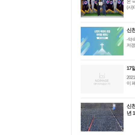
온 
서
(사
-약
저갱
17
20
이 
신천
년 