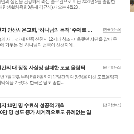
국민의 심신을 건강하게 라는 슬로건으로 지난 2021년 9월 출범한
시흥 관곡지 연꽃
)대한생활체육회9총재 김균식)가 오는 4월23...
신천지 안산시온교회, ‘하나님의 목적’ 주제로 목회자 초청 바이블 세미나 개최
[전국핫뉴스]
속의 새 나라 새 민족 신천지 12지파 창조 -미혹했던 사단을 잡아 무
에 가두는 것 -하나님과 천국이 신천지에...
일간의 대 장정 사실상 실패한 도쿄 올림픽
[전국핫뉴스]
21년 7월 23일부터 8월 8일까지 17일간의 대장정을 마친 도쿄올림픽
폐막식을 가졌다. 한국은 당초 종합...
지 10만 명 수료식 성공적 개최
[전국핫뉴스]
10만 명 성도 증가 세계적으로도 유례없는 일