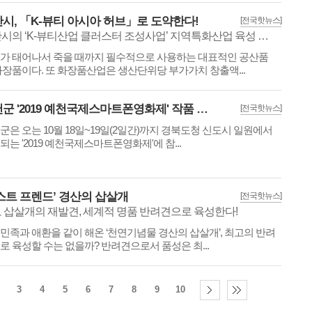
시, 「K-뷰티 아시아 허브」로 도약한다!
[전국핫뉴스]
경산시의 ‘K-뷰티산업 클러스터 조성사업’ 지역특화산업 육성 성공모델
가 태어나서 죽을 때까지 필수적으로 사용하는 대표적인 공산품
화장품이다. 또 화장품산업은 생산단위당 부가가치 창출액...
예천군 '2019 예천국제스마트폰영화제' 작품 접수(7월 15일~9월 6일까지) 받는다!
[전국핫뉴스]
군은 오는 10월 18일~19일(2일간)까지 경북도청 신도시 일원에서
되는 '2019 예천국제스마트폰영화제'에 참...
스트 프렌드’ 경산의 삽살개
[전국핫뉴스]
 삽살개의 재발견, 세계적 명품 반려견으로 육성한다!
민족과 애환을 같이 해온 ‘천연기념물 경산의 삽살개’, 최고의 반려
로 육성할 수는 없을까? 반려견으로서 품성은 최...
3
4
5
6
7
8
9
10