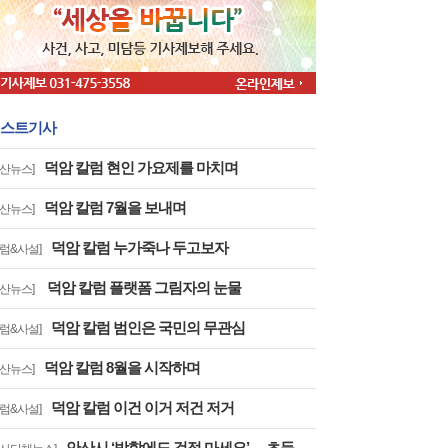
스트기사
덕암 칼럼 현인 가요제를 마치며
안산뉴스]
덕암 칼럼 7월을 보내며
안산뉴스]
덕암 칼럼 누가죽나 두고보자
칼럼&사설]
덕암 칼럼 플랫폼 그림자의 눈물
안산뉴스]
덕암 칼럼 범인은 국민의 무관심
칼럼&사설]
덕암 칼럼 8월을 시작하며
안산뉴스]
덕암 칼럼 이건 이거 저건 저거
칼럼&사설]
안산시,‘방학에도 걱정 마세요’… 초등방학 틈새돌봄사업 추진