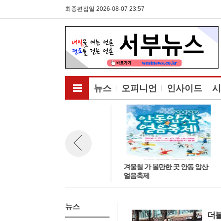
최종편집일 2026-08-07 23:57
전체메뉴보기
뉴스
오피니언
인사이드
시
더불어민주당, 태백시장에 김동
겨울철 가 볼만한 곳 안동 암산
뉴스 이전보기
구 단수 공천... 강원 남부권 변화
얼음축제
의 시작
뉴스