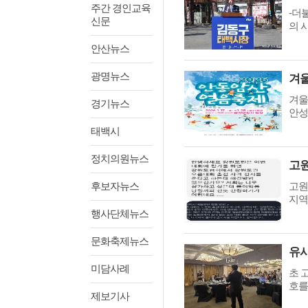
주간 경인교육
-더
신문
의 
안산뉴스
광명뉴스
겨울
겨울
경기뉴스
안성
태백시
정치의원뉴스
고원
후보자뉴스
고원
지역
행사단체뉴스
문화축제뉴스
유시
미담사례
초 
호를
제보기사