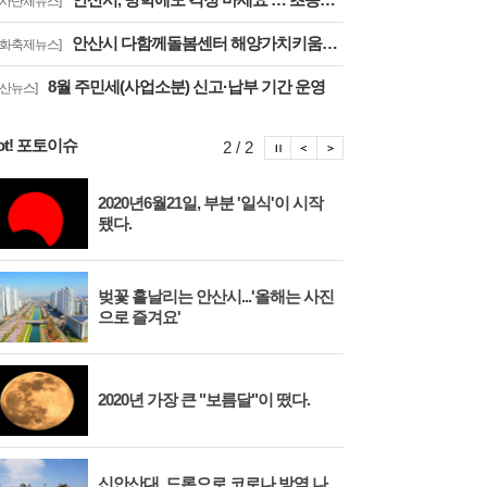
행사단체뉴스]
안산시 다함께돌봄센터 해양가치키움터, 합창축제에서 감동의 무대
문화축제뉴스]
8월 주민세(사업소분) 신고·납부 기간 운영
안산뉴스]
ot! 포토이슈
포토이슈 정지
포토이슈 이전보기
포토이슈 다음보기
2 / 2
2020년6월21일, 부분 '일식'이 시작
안산
됐다.
벚꽃 흩날리는 안산시...'올해는 사진
시화
으로 즐겨요'
대와
2020년 가장 큰 "보름달"이 떴다.
안산
신안산대, 드론으로 코로나 방역 나