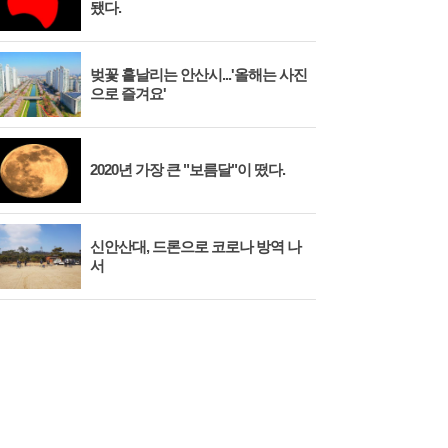
됐다.
벚꽃 흩날리는 안산시...'올해는 사진
시화
으로 즐겨요'
대와
2020년 가장 큰 "보름달"이 떴다.
안산
신안산대, 드론으로 코로나 방역 나
시흥
서