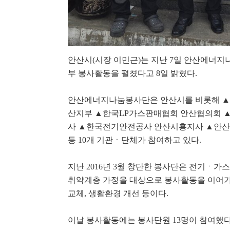
됐다.
벚꽃 흩날리는 안산시
으로 즐겨요'
안산시(시장 이민근)는 지난 7일 안산에너
부 봉사활동을 펼쳤다고 8일 밝혔다.
2020년 가장 큰 "보
안산에너지나눔봉사단은 안산시를 비롯해 
산지부 ▲한국LP가스판매협회 안산협의회 
신안산대, 드론으로
사 ▲한국전기안전공사 안산시흥지사 ▲안산
서
등 10개 기관ㆍ단체가 참여하고 있다.
지난 2016년 3월 창단한 봉사단은 전기ㆍ가
취약계층 가정을 대상으로 봉사활동을 이어가고
교체, 생활환경 개선 등이다.
이날 봉사활동에는 봉사단원 13명이 참여했다