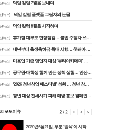
덕암 칼럼 7월을 보내며
안산뉴스]
덕암 칼럼 플랫폼 그림자의 눈물
안산뉴스]
덕암 칼럼 8월을 시작하며
안산뉴스]
휴가철 대부도 현장점검… 불법 주정차·쓰레기 무단투기 집중 관리
안산뉴스]
내년부터 출생축하금 확대 시행… 첫째아 200만 원 지원
안산뉴스]
미용업 기존 영업자 대상 ‘뷰티아카데미’ 교육생 모집
안산뉴스]
공무원·대학생 함께 만든 정책 실험…‘안산 임팩트 챌린지’ 성료
안산뉴스]
‘2026 청년창업 페스티벌’ 성황 … 청년 창업도시 도약 발판 마련
안산뉴스]
청년 대상 전세사기 피해 예방 홍보 캠페인 진행
안산뉴스]
ot! 포토이슈
포토이슈 정지
포토이슈 이전보기
포토이슈 다음보기
2 / 2
2020년6월21일, 부분 '일식'이 시작
안산