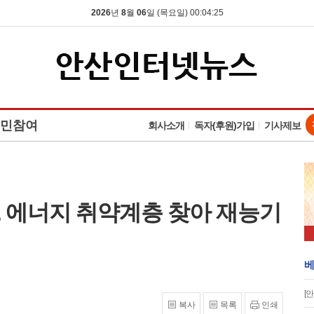
2026
년
8
월
06
일 (목요일) 00:04:26
민참여
회사소개
독자(후원)가입
기사제보
 에너지 취약계층 찾아 재능기
베
[
복사
목록
인쇄