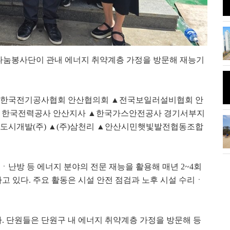
...'올해는 사진
시화나래휴게소 조력문화관달전망
대와 해솔길
지나눔봉사단이 관내 에너지 취약계층 가정을 방문해 재능기
름달"이 떴다.
안산 초지동 화정천 단풍나무
▲한국전기공사협회 안산협의회 ▲전국보일러설비협회 안
▲한국전력공사 안산지사 ▲한국가스안전공사 경기서부지
 코로나 방역 나
도시개발(주) ▲(주)삼천리 ▲안산시민햇빛발전협동조합
시흥 관곡지 연꽃
스ㆍ난방 등 에너지 분야의 전문 재능을 활용해 매년 2~4회
 있다. 주요 활동은 시설 안전 점검과 노후 시설 수리ㆍ
. 단원들은 단원구 내 에너지 취약계층 가정을 방문해 등