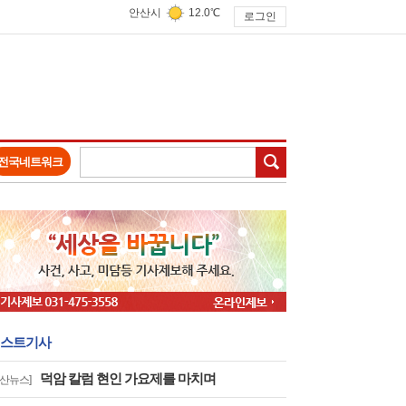
안산시
12.0℃
로그인
검색
전국네트워크
스트기사
덕암 칼럼 현인 가요제를 마치며
안산뉴스]