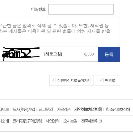
비밀번호
[새로고침]
0
/500
이전페이지로 돌아가기
맨위로
사제보
독자(후원)가입
광고문의
이용약관
개인정보처리방침
청소년보호정책
사소개
윤리(편집규약)강령
사업영역
오시는길
전국네트워크