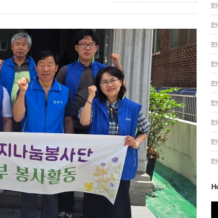
[
[
[
[
[
[
[
[
[
H
분 '일식'이 시작
안산문화광장 성탄트리 점등행사