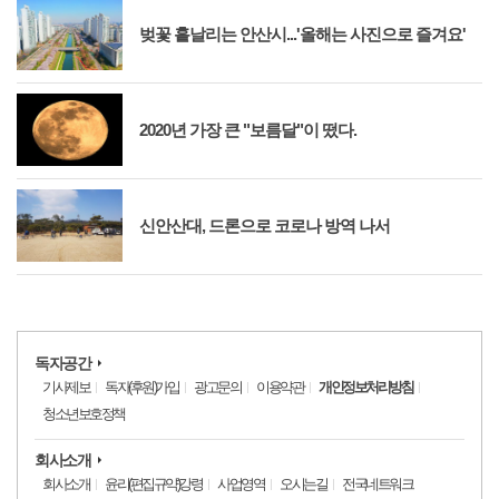
벚꽃 흩날리는 안산시...'올해는 사진으로 즐겨요'
2020년 가장 큰 "보름달"이 떴다.
신안산대, 드론으로 코로나 방역 나서
독자공간
기사제보
독자(후원)가입
광고문의
이용약관
개인정보처리방침
청소년보호정책
회사소개
회사소개
윤리(편집규약)강령
사업영역
오시는길
전국네트워크