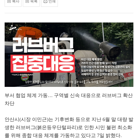
복사
목록
인쇄
부서 협업 체계 가동… 구역별 신속 대응으로 러브버그 확산
차단
안산시(시장 이민근)는 기후변화 등으로 지난 6월 말 대량 발
생한 러브버그(붉은등우단털파리)로 인한 시민 불편 최소화
를 위해 종합 대응 체계를 가동하고 있다고 7일 밝혔다.