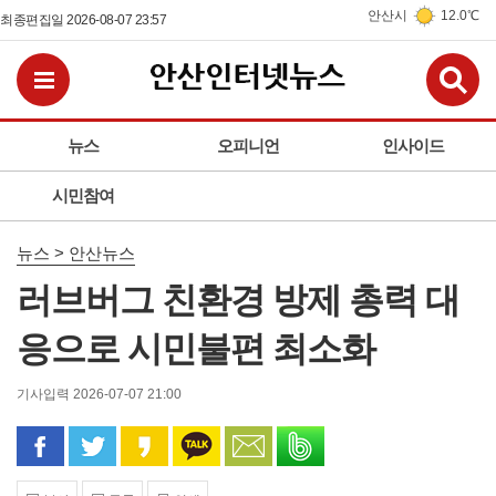
안산시
12.0℃
최종편집일 2026-08-07 23:57
검
전체메뉴보기
뉴스
오피니언
인사이드
시민참여
뉴스 > 안산뉴스
러브버그 친환경 방제 총력 대
응으로 시민불편 최소화
기사입력 2026-07-07 21:00
페이스북으로 공유
트위터로 공유
카카오 스토리로 공유
카카오톡으로 공유
문자로 공유
밴드로 공유