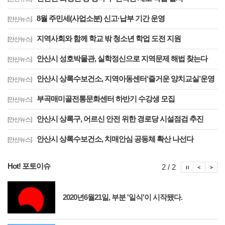
8월 주민세(사업소분) 신고·납부 기간 운영
[안산뉴스]
지역사회와 함께 학교 밖 청소년 학업 도전 지원
[안산뉴스]
안산시 성호박물관, 실학정신으로 지역문제 해법 찾는다
[안산뉴스]
안산시 상록수보건소, 지역아동센터‘즐거운 양치교실’운영
[안산뉴스]
부곡매미골전통문화센터 하반기 수강생 모집
[안산뉴스]
안산시 상록구, 어르신 안전 위한 경로당 시설점검 추진
[안산뉴스]
안산시 상록수보건소, 치매안심 공동체 확산 나선다
[안산뉴스]
Hot! 포토이슈
포토이슈
포토
포
2 / 2
2020년6월21일, 부분 '일식'이 시작됐다.