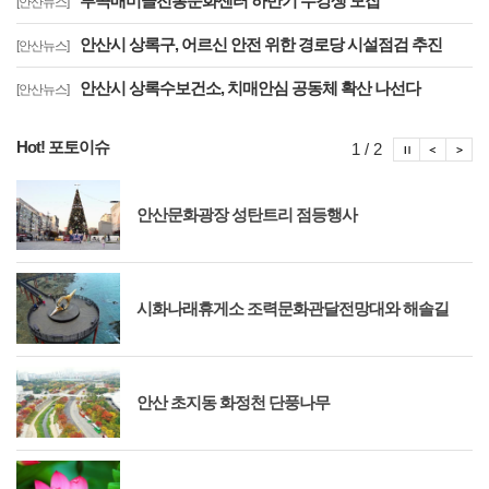
부곡매미골전통문화센터 하반기 수강생 모집
[안산뉴스]
안산시 상록구, 어르신 안전 위한 경로당 시설점검 추진
[안산뉴스]
안산시 상록수보건소, 치매안심 공동체 확산 나선다
[안산뉴스]
Hot! 포토이슈
포토이슈
포토
포
1 / 2
안산문화광장 성탄트리 점등행사
시화나래휴게소 조력문화관달전망대와 해솔길
안산 초지동 화정천 단풍나무