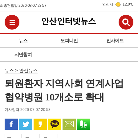
안산시
12.0℃
최종편집일 2026-08-07 23:57
검
전체메뉴보기
뉴스
오피니언
인사이드
시민참여
뉴스 > 안산뉴스
퇴원환자 지역사회 연계사업
협약병원 10개소로 확대
기사입력 2026-07-07 20:58
페이스북으로 공유
트위터로 공유
카카오 스토리로 공유
카카오톡으로 공유
문자로 공유
밴드로 공유