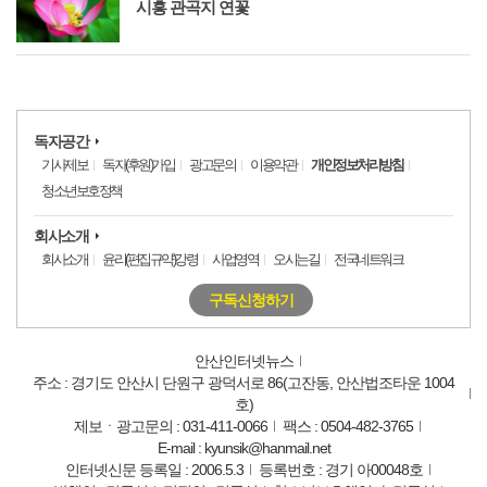
시흥 관곡지 연꽃
독자공간
기사제보
독자(후원)가입
광고문의
이용약관
개인정보처리방침
청소년보호정책
회사소개
회사소개
윤리(편집규약)강령
사업영역
오시는길
전국네트워크
구독신청하기
안산인터넷뉴스
주소 : 경기도 안산시 단원구 광덕서로 86(고잔동, 안산법조타운 1004
호)
제보ㆍ광고문의 : 031-411-0066
팩스 : 0504-482-3765
E-mail : kyunsik@hanmail.net
인터넷신문 등록일 : 2006.5.3
등록번호 : 경기 아00048호