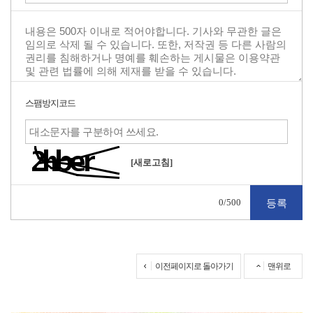
스팸방지코드
[새로고침]
0
/500
이전페이지로 돌아가기
맨위로