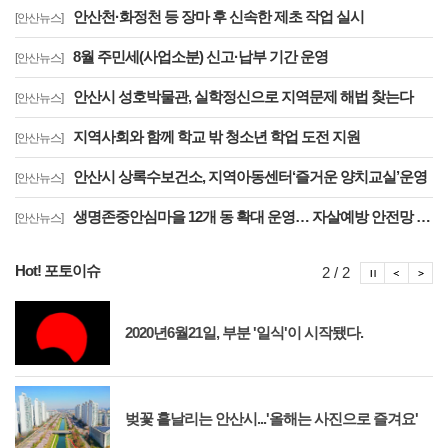
안산천·화정천 등 장마 후 신속한 제초 작업 실시
[안산뉴스]
8월 주민세(사업소분) 신고·납부 기간 운영
[안산뉴스]
안산시 성호박물관, 실학정신으로 지역문제 해법 찾는다
[안산뉴스]
지역사회와 함께 학교 밖 청소년 학업 도전 지원
[안산뉴스]
안산시 상록수보건소, 지역아동센터‘즐거운 양치교실’운영
[안산뉴스]
생명존중안심마을 12개 동 확대 운영… 자살예방 안전망 구축
[안산뉴스]
Hot! 포토이슈
포토이슈
포토
포
2 / 2
2020년6월21일, 부분 '일식'이 시작됐다.
벚꽃 흩날리는 안산시...'올해는 사진으로 즐겨요'