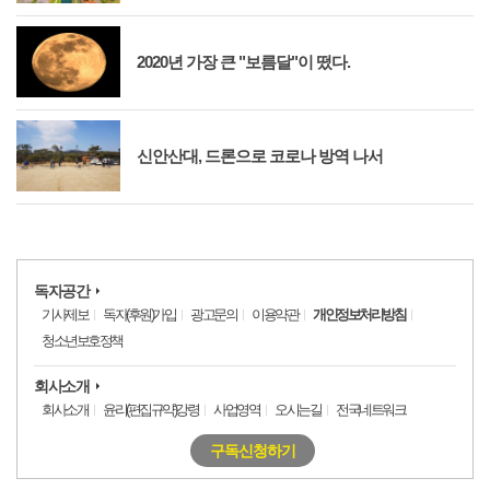
2020년 가장 큰 "보름달"이 떴다.
신안산대, 드론으로 코로나 방역 나서
독자공간
기사제보
독자(후원)가입
광고문의
이용약관
개인정보처리방침
청소년보호정책
회사소개
회사소개
윤리(편집규약)강령
사업영역
오시는길
전국네트워크
구독신청하기