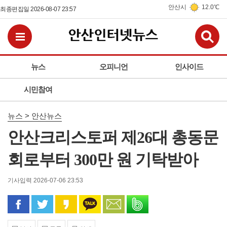
안산시
12.0℃
최종편집일 2026-08-07 23:57
검
전체메뉴보기
뉴스
오피니언
인사이드
시민참여
뉴스 > 안산뉴스
안산크리스토퍼 제26대 총동문
회로부터 300만 원 기탁받아
기사입력 2026-07-06 23:53
페이스북으로 공유
트위터로 공유
카카오 스토리로 공유
카카오톡으로 공유
문자로 공유
밴드로 공유