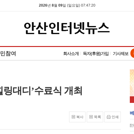
2026
년
8
월
09
일 (일요일) 07:47:21
민참여
회사소개
독자(후원)가입
기사제보
힐링대디’수료식 개최
베
복사
목록
인쇄
[