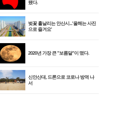
됐다.
벚꽃 흩날리는 안산시...'올해는 사진
시화
으로 즐겨요'
대와
2020년 가장 큰 "보름달"이 떴다.
안산
신안산대, 드론으로 코로나 방역 나
시흥
서