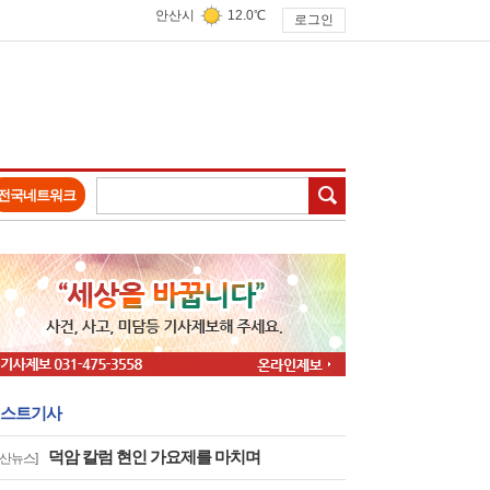
안산시
12.0℃
로그인
검색
전국네트워크
스트기사
덕암 칼럼 현인 가요제를 마치며
안산뉴스]