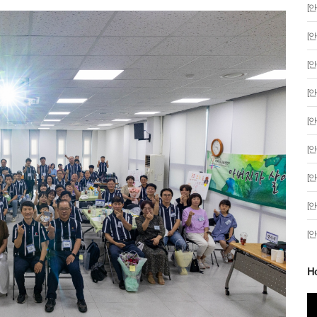
[
[
[
[
[
[
[
[
[
H
분 '일식'이 시작
안산문화광장 성탄트리 점등행사