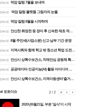
덕암 칼럼 7월을 보내며
안산뉴스]
덕암 칼럼 플랫폼 그림자의 눈물
안산뉴스]
덕암 칼럼 8월을 시작하며
안산뉴스]
안산천·화정천 등 장마 후 신속한 제초 작업 실시
안산뉴스]
8월 주민세(사업소분) 신고·납부 기간 운영
안산뉴스]
지역사회와 함께 학교 밖 청소년 학업 도전 지원
안산뉴스]
안산시 상록수보건소, 치매안심 공동체 확산 나선다
안산뉴스]
공공데이터·인공지능(AI) 활용 아이디어 공모전 수상작 5건 선정
안산뉴스]
안산시 상록수보건소, 지역아동센터‘즐거운 양치교실’운영
안산뉴스]
ot! 포토이슈
포토이슈 정지
포토이슈 이전보기
포토이슈 다음보기
2 / 2
2020년6월21일, 부분 '일식'이 시작
안산