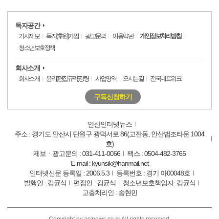
독자공간
기사제보
독자(후원)가입
광고문의
이용약관
개인정보처리방침
청소년보호정책
회사소개
회사소개
윤리(편집규약)강령
사업영역
오시는길
전국네트워크
구독신청하기
안산인터넷뉴스
주소 : 경기도 안산시 단원구 광덕서로 86(고잔동, 안산법조타운 1004
호)
제보ㆍ광고문의 : 031-411-0066
팩스 : 0504-482-3765
E-mail : kyunsik@hanmail.net
인터넷신문 등록일 : 2006.5.3
등록번호 : 경기 아00048호
발행인 : 김균식
편집인 : 김균식
청소년보호책임자: 김균식
고충처리인 : 송현민