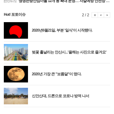
생명존중안심마을 12개 동 확대 운영… 자살예방 안전망 구축
[안산뉴스]
Hot! 포토이슈
포토이슈
포토
포
2 / 2
2020년6월21일, 부분 '일식'이 시작됐다.
벚꽃 흩날리는 안산시...'올해는 사진으로 즐겨요'
2020년 가장 큰 "보름달"이 떴다.
신안산대, 드론으로 코로나 방역 나서