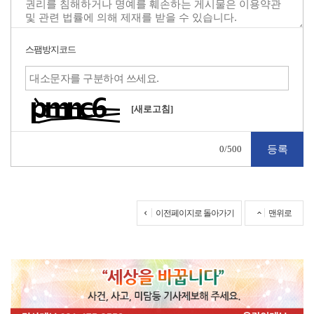
스팸방지코드
[새로고침]
0
/500
이전페이지로 돌아가기
맨위로