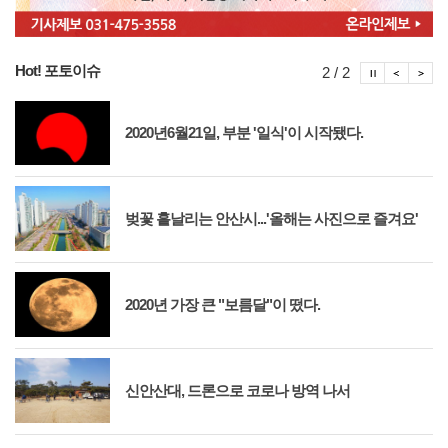
Hot! 포토이슈
포토이슈
포토
포
2 / 2
2020년6월21일, 부분 '일식'이 시작됐다.
벚꽃 흩날리는 안산시...'올해는 사진으로 즐겨요'
2020년 가장 큰 "보름달"이 떴다.
신안산대, 드론으로 코로나 방역 나서