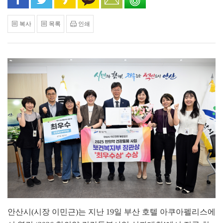
복사
목록
인쇄
안산시(시장 이민근)는 지난 19일 부산 호텔 아쿠아펠리스에