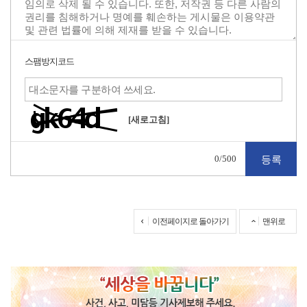
스팸방지코드
[새로고침]
0
/500
이전페이지로 돌아가기
맨위로