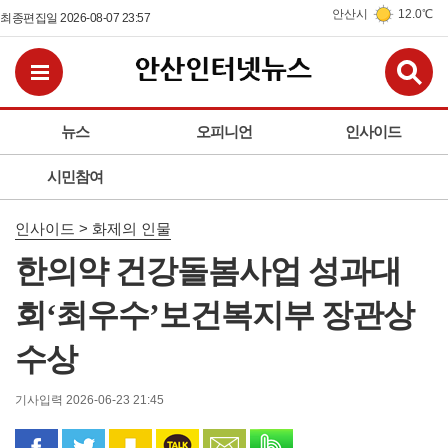
안산시
12.0℃
최종편집일 2026-08-07 23:57
검
전체메뉴보기
뉴스
오피니언
인사이드
시민참여
인사이드 > 화제의 인물
한의약 건강돌봄사업 성과대
회‘최우수’보건복지부 장관상
수상
기사입력 2026-06-23 21:45
페이스북으로 공유
트위터로 공유
카카오 스토리로 공유
카카오톡으로 공유
문자로 공유
밴드로 공유