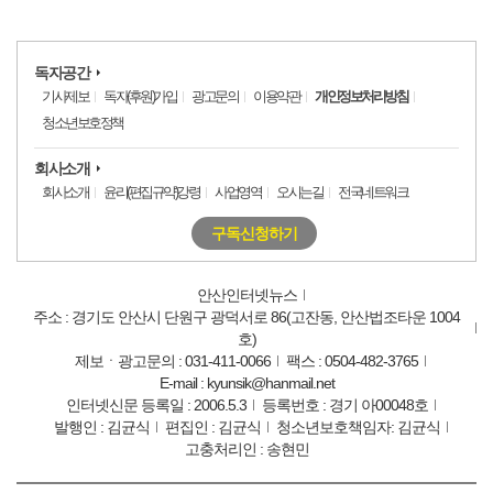
독자공간
기사제보
독자(후원)가입
광고문의
이용약관
개인정보처리방침
청소년보호정책
회사소개
회사소개
윤리(편집규약)강령
사업영역
오시는길
전국네트워크
구독신청하기
안산인터넷뉴스
주소 : 경기도 안산시 단원구 광덕서로 86(고잔동, 안산법조타운 1004
호)
제보ㆍ광고문의 : 031-411-0066
팩스 : 0504-482-3765
E-mail : kyunsik@hanmail.net
인터넷신문 등록일 : 2006.5.3
등록번호 : 경기 아00048호
발행인 : 김균식
편집인 : 김균식
청소년보호책임자: 김균식
고충처리인 : 송현민