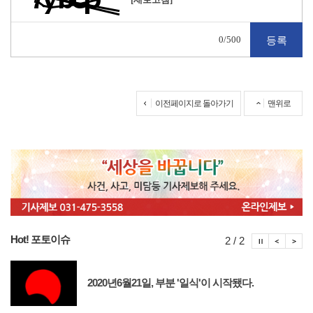
0
/500
이전페이지로 돌아가기
맨위로
Hot! 포토이슈
포토이슈
포토
포
2 / 2
2020년6월21일, 부분 '일식'이 시작됐다.