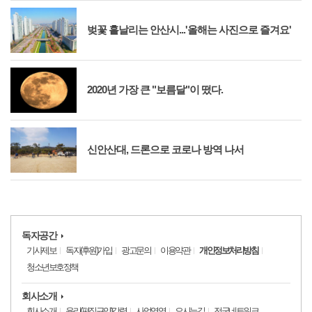
벚꽃 흩날리는 안산시...'올해는 사진으로 즐겨요'
2020년 가장 큰 "보름달"이 떴다.
신안산대, 드론으로 코로나 방역 나서
독자공간
기사제보
독자(후원)가입
광고문의
이용약관
개인정보처리방침
청소년보호정책
회사소개
회사소개
윤리(편집규약)강령
사업영역
오시는길
전국네트워크