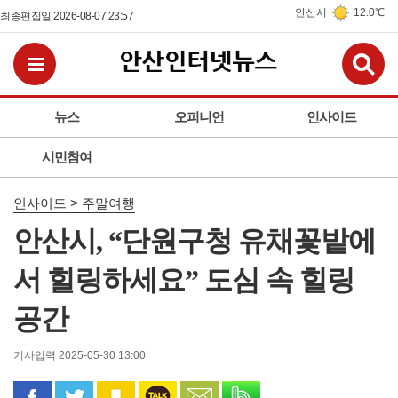
안산시
12.0℃
최종편집일 2026-08-07 23:57
검
전체메뉴보기
뉴스
오피니언
인사이드
시민참여
인사이드 > 주말여행
안산시, “단원구청 유채꽃밭에
서 힐링하세요” 도심 속 힐링
공간
기사입력 2025-05-30 13:00
페이스북으로 공유
트위터로 공유
카카오 스토리로 공유
카카오톡으로 공유
문자로 공유
밴드로 공유