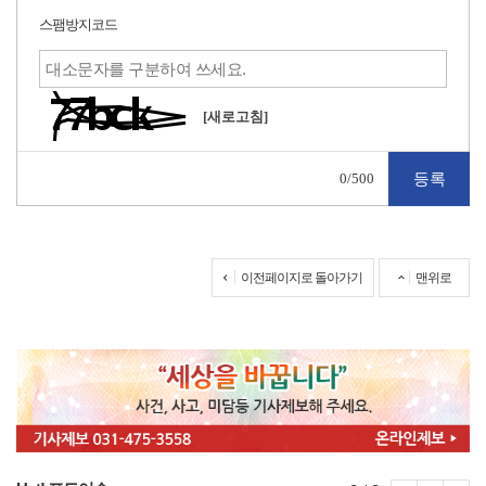
스팸방지코드
[새로고침]
0
/500
이전페이지로 돌아가기
맨위로