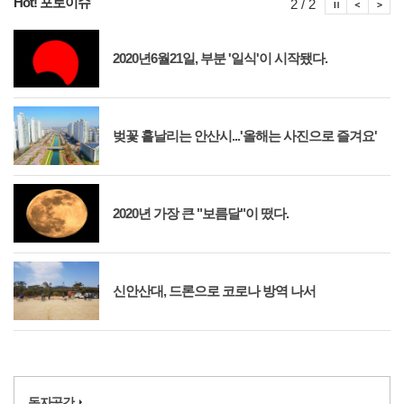
Hot! 포토이슈
포토이슈
포토
포
2 / 2
2020년6월21일, 부분 '일식'이 시작됐다.
벚꽃 흩날리는 안산시...'올해는 사진으로 즐겨요'
2020년 가장 큰 "보름달"이 떴다.
신안산대, 드론으로 코로나 방역 나서
독자공간