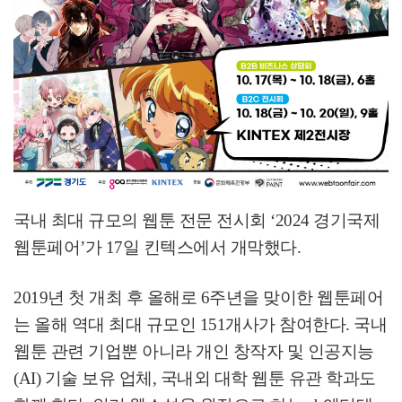
국내 최대 규모의 웹툰 전문 전시회
‘2024
경기국제
웹툰페어
’
가
17
일 킨텍스에서 개막했다
.
2019
년 첫 개최 후 올해로
6
주년을 맞이한 웹툰페어
는 올해 역대 최대 규모인
151
개사가 참여한다
.
국내
웹툰 관련 기업뿐 아니라 개인 창작자 및 인공지능
(AI)
기술 보유 업체
,
국내외 대학 웹툰 유관 학과도