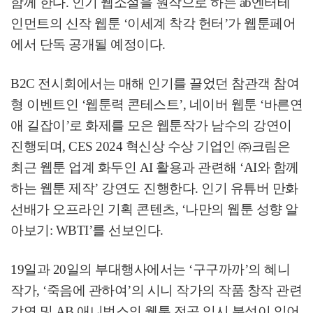
함께 한다
.
인기 웹소설을 원작으로 하는
ab
엔터테
인먼트의 신작 웹툰
‘
이세계 착각 헌터
’
가 웹툰페어
에서 단독 공개될 예정이다
.
B2C
전시회에서는 매해 인기를 끌었던 참관객 참여
형 이벤트인
‘
웹툰력 콘테스트
’,
네이버 웹툰
‘
바른연
애 길잡이
’
로 화제를 모은 웹툰작가 남수의 강연이
진행되며
, CES 2024
혁신상 수상 기업인
㈜
크림은
최근 웹툰 업계 화두인
AI
활용과 관련해
‘AI
와 함께
하는 웹툰 제작
’
강연도 진행한다
.
인기 유튜버 만화
선배가 오프라인 기획 콘텐츠
, ‘
나만의 웹툰 성향 알
아보기
: WBTI’
를 선보인다
.
19
일과
20
일의 부대행사에서는
‘
구구까까
’
의 혜니
작가
, ‘
죽음에 관하여
’
의 시니 작가의 작품 창작 관련
강연 및
AB
애니벅스의 웹툰 전공 입시 분석이 있어