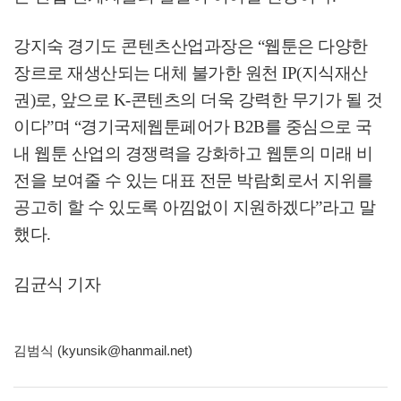
강지숙 경기도 콘텐츠산업과장은
“
웹툰은 다양한
장르로 재생산되는 대체 불가한 원천
IP(
지식재산
권
)
로
,
앞으로
K-
콘텐츠의 더욱 강력한 무기가 될 것
이다
”
며
“
경기국제웹툰페어가
B2B
를 중심으로 국
내 웹툰 산업의 경쟁력을 강화하고 웹툰의 미래 비
전을 보여줄 수 있는 대표 전문 박람회로서 지위를
공고히 할 수 있도록 아낌없이 지원하겠다
”
라고 말
했다
.
김균식 기자
김범식 (kyunsik@hanmail.net)