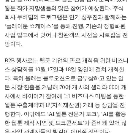
웹툰 작가 지망생들의 많은 참여가 예상된다
.
주식
회사 두비덥의 프로그램은 인기 성우진과 함께하는
‘
플레이툰 쇼케이스
’
를 통해 진행
,
기존의 정형화된
사업 발표에서 벗어나 참관객의 시선을 사로잡을 전
망이다
.
B2B
행사로는 웹툰 기업의 판로 개척을 위한 비즈니
스 상담회를
10
월
17
일과
18
일 양일에 걸쳐 개최한
다
.
특히 올해는 블루오션으로 급부상하고 있는 일
본 시장 진출을 겨냥해
70
여 개 사의 셀러와
60
여 개
사에서 바이어가 참여해
1:1
비즈니스 미팅을 통한
웹툰 수출계약과
IP(
지식재산권
)
거래 등 상담을 진
행한다
.
이밖에도
‘AI
웹툰 전문가 토크
’, ‘AI
를 활용
한 웹툰 제작 시연 및 토크콘서트
’
가 준비돼 있어 많
은 산업 관계자들의 발길이 이어질 전망이다
.