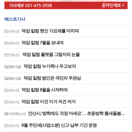
베스트기사
덕암 칼럼 현인 가요제를 마치며
[안산뉴스]
덕암 칼럼 7월을 보내며
[안산뉴스]
덕암 칼럼 플랫폼 그림자의 눈물
[안산뉴스]
덕암 칼럼 누가죽나 두고보자
[칼럼&사설]
덕암 칼럼 범인은 국민의 무관심
[칼럼&사설]
덕암 칼럼 8월을 시작하며
[안산뉴스]
덕암 칼럼 이건 이거 저건 저거
[안산뉴스]
안산시,‘방학에도 걱정 마세요’… 초등방학 틈새돌봄사업 추진
[행사단체뉴스]
8월 주민세(사업소분) 신고·납부 기간 운영
[안산뉴스]