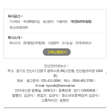
독자공간
기사제보
독자(후원)가입
광고문의
이용약관
개인정보처리방침
청소년보호정책
회사소개
회사소개
윤리(편집규약)강령
사업영역
오시는길
전국네트워크
구독신청하기
안산인터넷뉴스
주소 : 경기도 안산시 단원구 광덕서로 86(고잔동, 안산법조타운 1004
호)
제보ㆍ광고문의 : 031-411-0066
팩스 : 0504-482-3765
E-mail : kyunsik@hanmail.net
인터넷신문 등록일 : 2006.5.3
등록번호 : 경기 아00048호
발행인 : 김균식
편집인 : 김균식
청소년보호책임자: 김균식
고충처리인 : 송현민