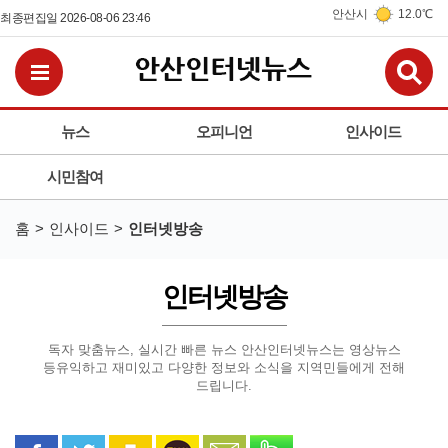
안산시
12.0℃
최종편집일 2026-08-06 23:46
검
전체메뉴보기
뉴스
오피니언
인사이드
시민참여
홈
인사이드
인터넷방송
인터넷방송
독자 맞춤뉴스, 실시간 빠른 뉴스 안산인터넷뉴스는 영상뉴스
등
유익하고 재미있고 다양한 정보와 소식을 지역민들에게 전해
드립니다.
페이스북으로 공유
트위터로 공유
카카오 스토리로 공유
카카오톡으로 공유
문자로 공유
밴드로 공유