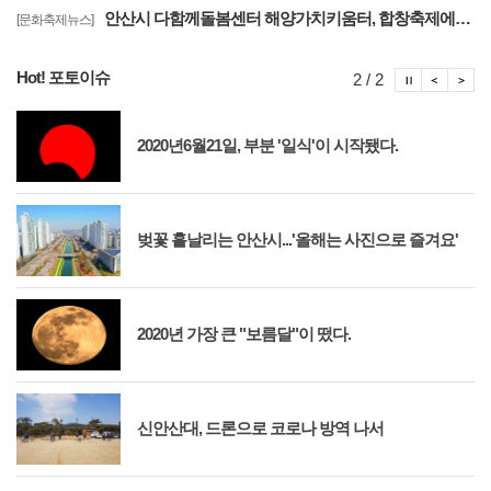
안산시 다함께돌봄센터 해양가치키움터, 합창축제에서 감동의 무대
[문화축제뉴스]
Hot! 포토이슈
포토이슈
포토
포
2 / 2
2020년6월21일, 부분 '일식'이 시작됐다.
벚꽃 흩날리는 안산시...'올해는 사진으로 즐겨요'
2020년 가장 큰 "보름달"이 떴다.
신안산대, 드론으로 코로나 방역 나서