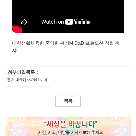
대한생활체육회 중앙회 복싱M D&D 프로모션 창립 축
사
첨부파일목록
캡처.JPG [83744 byte]
목록