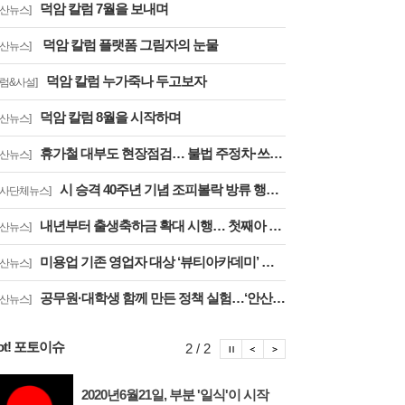
덕암 칼럼 7월을 보내며
안산뉴스]
덕암 칼럼 플랫폼 그림자의 눈물
안산뉴스]
덕암 칼럼 누가죽나 두고보자
칼럼&사설]
덕암 칼럼 8월을 시작하며
안산뉴스]
휴가철 대부도 현장점검… 불법 주정차·쓰레기 무단투기 집중 관리
안산뉴스]
시 승격 40주년 기념 조피볼락 방류 행사 개최
행사단체뉴스]
내년부터 출생축하금 확대 시행… 첫째아 200만 원 지원
안산뉴스]
미용업 기존 영업자 대상 ‘뷰티아카데미’ 교육생 모집
안산뉴스]
공무원·대학생 함께 만든 정책 실험…‘안산 임팩트 챌린지’ 성료
안산뉴스]
ot! 포토이슈
포토이슈 정지
포토이슈 이전보기
포토이슈 다음보기
2 / 2
2020년6월21일, 부분 '일식'이 시작
안산