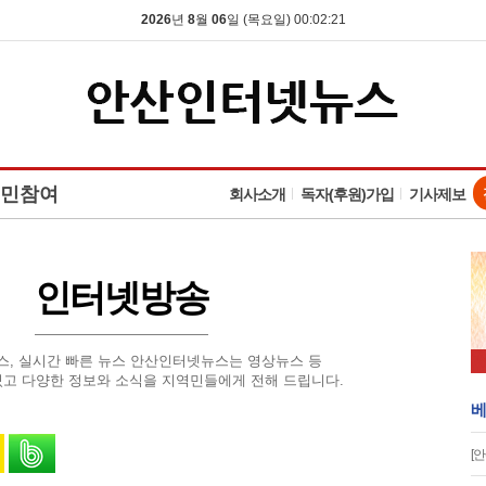
2026
년
8
월
06
일 (목요일) 00:02:21
민참여
회사소개
독자(후원)가입
기사제보
인터넷방송
스, 실시간 빠른 뉴스 안산인터넷뉴스는 영상뉴스 등
고 다양한 정보와 소식을 지역민들에게 전해 드립니다.
베
유
 스토리로 공유
카카오톡으로 공유
밴드로 공유
[