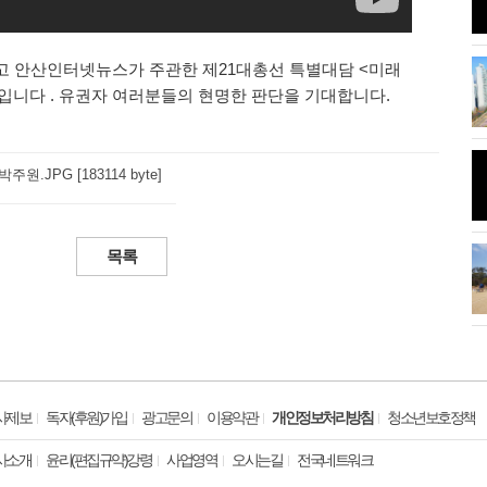
고 안산인터넷뉴스가 주관한 제21대총선 특별대담 <미래
...'올해는 사진
시화나래휴게소 조력문화관달전망
입니다 . 유권자 여러분들의 현명한 판단을 기대합니다. 
대와 해솔길
주원.JPG [183114 byte]
름달"이 떴다.
안산 초지동 화정천 단풍나무
목록
 코로나 방역 나
시흥 관곡지 연꽃
사제보
독자(후원)가입
광고문의
이용약관
개인정보처리방침
청소년보호정책
사소개
윤리(편집규약)강령
사업영역
오시는길
전국네트워크