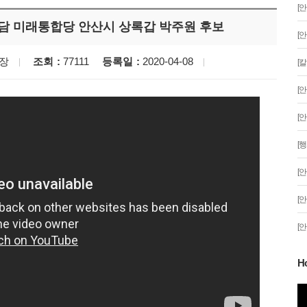
[
담 미래통합당 안산시 상록갑 박주원 후보
[
장
조회
77111
등록일
2020-04-08
[
[
[
[
[
[
[
H
분 '일식'이 시작
안산문화광장 성탄트리 점등행사