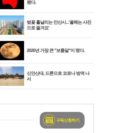
됐다.
벚꽃 흩날리는 안산시...'올해는 사진
시화
으로 즐겨요'
대와
2020년 가장 큰 "보름달"이 떴다.
안산
신안산대, 드론으로 코로나 방역 나
시흥
서
구독신청하기