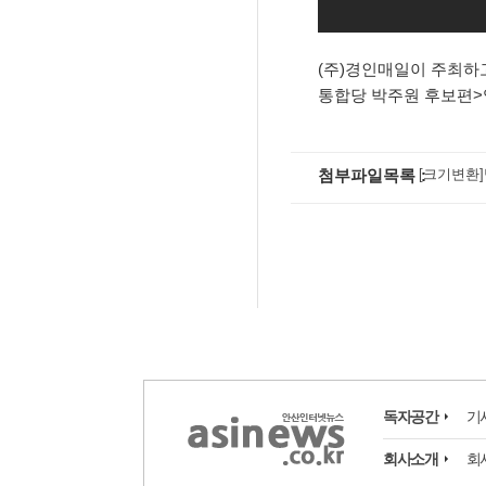
됐다.
(주)경인매일이 주최하
벚꽃 흩날리는 안산시
통합당 박주원 후보편>
으로 즐겨요'
첨부파일목록
[크기변환]박
2020년 가장 큰 "보
신안산대, 드론으로
서
독자공간
기
회사소개
회