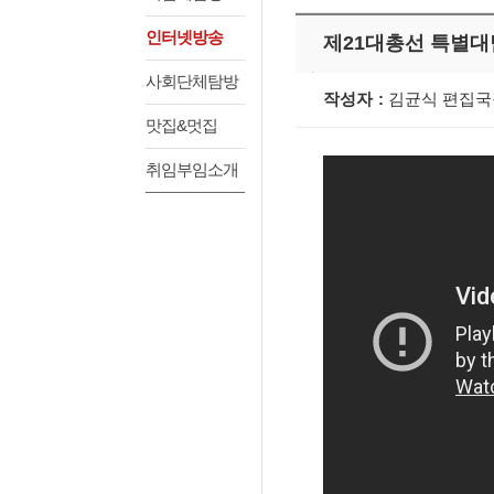
인터넷방송
제21대총선 특별대
사회단체탐방
작성자
김균식 편집국
맛집&멋집
취임부임소개
2020년6월21일, 부