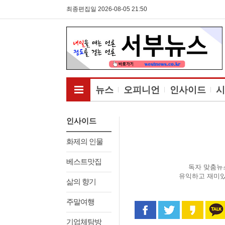
최종편집일 2026-08-05 21:50
전체메뉴보기
뉴스
오피니언
인사이드
시
인사이드
화제의 인물
베스트맛집
독자 맞춤뉴
유익하고 재미있
삶의 향기
주말여행
페이스북으로 공유
트위터로 공
카카오
기업체탐방