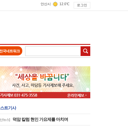
안산시
12.0℃
로그인
검색
전국네트워크
스트기사
덕암 칼럼 현인 가요제를 마치며
안산뉴스]