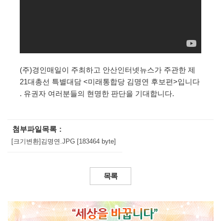
(주)경인매일이 주최하고 안산인터넷뉴스가 주관한 제
21대총선 특별대담 <미래통합당 김명연 후보편>입니다 
. 유권자 여러분들의 현명한 판단을 기대합니다. 
첨부파일목록
[크기변환]김명연.JPG [183464 byte]
목록