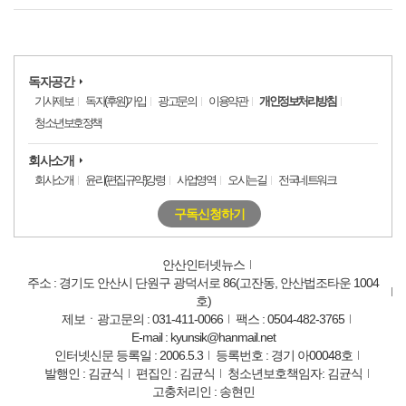
독자공간
기사제보
독자(후원)가입
광고문의
이용약관
개인정보처리방침
청소년보호정책
회사소개
회사소개
윤리(편집규약)강령
사업영역
오시는길
전국네트워크
구독신청하기
안산인터넷뉴스
주소 : 경기도 안산시 단원구 광덕서로 86(고잔동, 안산법조타운 1004
호)
제보ㆍ광고문의 : 031-411-0066
팩스 : 0504-482-3765
E-mail : kyunsik@hanmail.net
인터넷신문 등록일 : 2006.5.3
등록번호 : 경기 아00048호
발행인 : 김균식
편집인 : 김균식
청소년보호책임자: 김균식
고충처리인 : 송현민