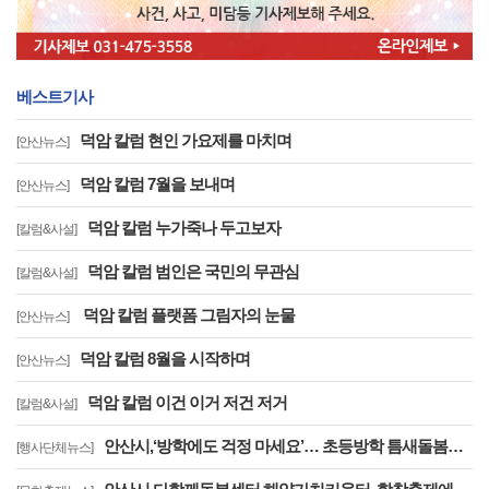
베스트기사
덕암 칼럼 현인 가요제를 마치며
[안산뉴스]
덕암 칼럼 7월을 보내며
[안산뉴스]
덕암 칼럼 누가죽나 두고보자
[칼럼&사설]
덕암 칼럼 범인은 국민의 무관심
[칼럼&사설]
덕암 칼럼 플랫폼 그림자의 눈물
[안산뉴스]
덕암 칼럼 8월을 시작하며
[안산뉴스]
덕암 칼럼 이건 이거 저건 저거
[칼럼&사설]
안산시,‘방학에도 걱정 마세요’… 초등방학 틈새돌봄사업 추진
[행사단체뉴스]