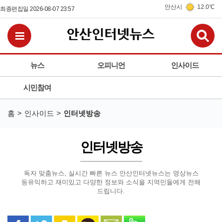
안산시
12.0℃
최종편집일 2026-08-07 23:57
검
전체메뉴보기
뉴스
오피니언
인사이드
시민참여
홈
인사이드
인터넷방송
인터넷방송
독자 맞춤뉴스, 실시간 빠른 뉴스 안산인터넷뉴스는 영상뉴스
등
유익하고 재미있고 다양한 정보와 소식을 지역민들에게 전해
드립니다.
페이스북으로 공유
트위터로 공유
카카오 스토리로 공유
카카오톡으로 공유
문자로 공유
밴드로 공유