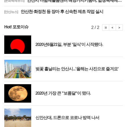
안산시 다함께돌봄센터 해양가치키움터, 합창축제에서 감동의 무대
[문화축제뉴스]
안산천·화정천 등 장마 후 신속한 제초 작업 실시
[안산뉴스]
Hot! 포토이슈
포토이슈
포토
포
2 / 2
2020년6월21일, 부분 '일식'이 시작됐다.
벚꽃 흩날리는 안산시...'올해는 사진으로 즐겨요'
2020년 가장 큰 "보름달"이 떴다.
신안산대, 드론으로 코로나 방역 나서