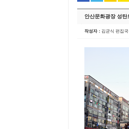
안산문화광장 성탄
작성자
김균식 편집
2020년6월21일, 부