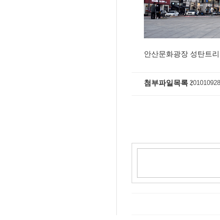
됐다.
벚꽃 흩날리는 안산시
으로 즐겨요'
안산문화광장 성탄트리
첨부파일목록
201010928
2020년 가장 큰 "보
신안산대, 드론으로
서