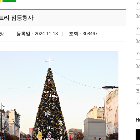
[
[
트리 점등행사
[
국장
등록일
2024-11-13
조회
308467
[
[
[
[
[
[
H
분 '일식'이 시작
안산문화광장 성탄트리 점등행사