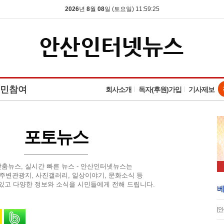
2026
년
8
월
08
일 (토요일) 11:59:25
민참여
회사소개
독자(후원)가입
기사제보
포토뉴스
맞춤뉴스, 실시간 빠른 뉴스 - 안산인터넷뉴스는
 주변관광지, 사진갤러리, 일상이야기, 문화소식 등
있고 다양한 정보와 소식을 시민들에게 전해 드립니다.
베
[
유
 스토리로 공유
카카오톡으로 공유
밴드로 공유