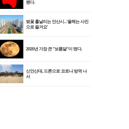
됐다.
벚꽃 흩날리는 안산시...'올해는 사진
시화
으로 즐겨요'
대와
yte]
2020년 가장 큰 "보름달"이 떴다.
안산
신안산대, 드론으로 코로나 방역 나
시흥
서