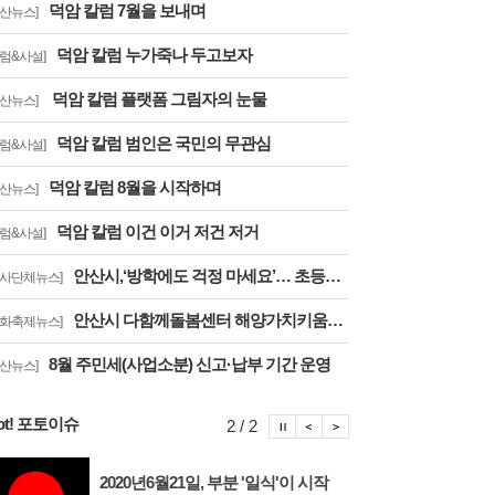
덕암 칼럼 7월을 보내며
안산뉴스]
덕암 칼럼 누가죽나 두고보자
칼럼&사설]
덕암 칼럼 플랫폼 그림자의 눈물
안산뉴스]
덕암 칼럼 범인은 국민의 무관심
칼럼&사설]
덕암 칼럼 8월을 시작하며
안산뉴스]
덕암 칼럼 이건 이거 저건 저거
칼럼&사설]
안산시,‘방학에도 걱정 마세요’… 초등방학 틈새돌봄사업 추진
행사단체뉴스]
안산시 다함께돌봄센터 해양가치키움터, 합창축제에서 감동의 무대
문화축제뉴스]
8월 주민세(사업소분) 신고·납부 기간 운영
안산뉴스]
ot! 포토이슈
포토이슈 정지
포토이슈 이전보기
포토이슈 다음보기
2 / 2
2020년6월21일, 부분 '일식'이 시작
안산