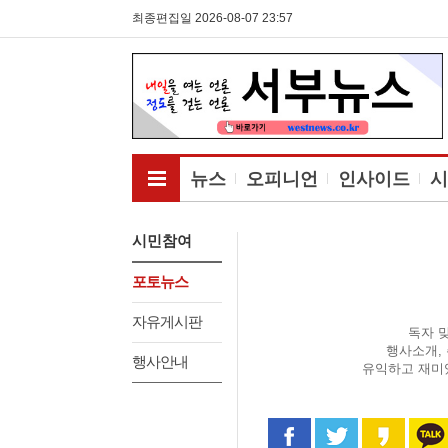
최종편집일 2026-08-07 23:57
전체메뉴보기
뉴스
오피니언
인사이드
시
시민참여
포토뉴스
자유게시판
독자 
행사소개,
행사안내
유익하고 재미
페이스북으로 공유
트위터로 공
카카오