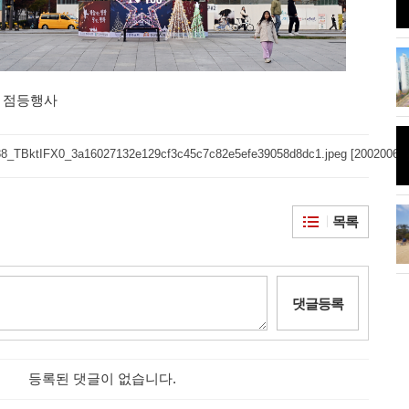
...'올해는 사진
시화나래휴게소 조력문화관달전망
대와 해솔길
 점등행사
8_TBktIFX0_3a16027132e129cf3c45c7c82e5efe39058d8dc1.jpeg [2002006 b
름달"이 떴다.
안산 초지동 화정천 단풍나무
목록
 코로나 방역 나
시흥 관곡지 연꽃
댓글등록
등록된 댓글이 없습니다.