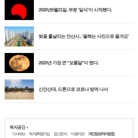
2020년6월21일, 부분 '일식'이 시작됐다.
벚꽃 흩날리는 안산시...'올해는 사진으로 즐겨요'
2020년 가장 큰 "보름달"이 떴다.
신안산대, 드론으로 코로나 방역 나서
독자공간
기사제보
독자(후원)가입
광고문의
이용약관
개인정보처리방침