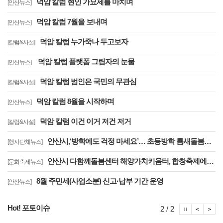
덕암 칼럼 현인 가요제를 마치며
[안산뉴스]
덕암 칼럼 7월을 보내며
[안산뉴스]
덕암 칼럼 누가죽나 두고보자
[칼럼&사설]
덕암 칼럼 플랫폼 그림자의 눈물
[안산뉴스]
덕암 칼럼 범인은 국민의 무관심
[칼럼&사설]
덕암 칼럼 8월을 시작하며
[안산뉴스]
덕암 칼럼 이건 이거 저건 저거
[칼럼&사설]
안산시,‘방학에도 걱정 마세요’… 초등방학 틈새돌봄사업 추진
[행사단체뉴스]
안산시 다함께돌봄센터 해양가치키움터, 합창축제에서 감동의 무대
[문화축제뉴스]
8월 주민세(사업소분) 신고·납부 기간 운영
[안산뉴스]
Hot! 포토이슈
포토이슈
포토
포
2 / 2