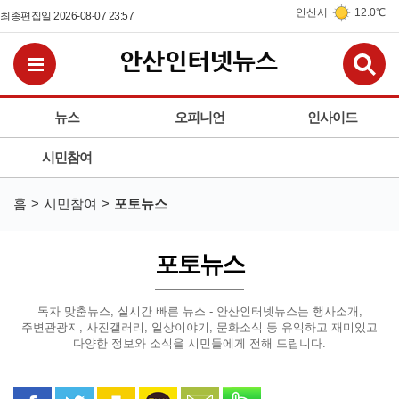
안산시
12.0℃
최종편집일 2026-08-07 23:57
검
전체메뉴보기
뉴스
오피니언
인사이드
시민참여
홈
시민참여
포토뉴스
포토뉴스
독자 맞춤뉴스, 실시간 빠른 뉴스 - 안산인터넷뉴스는
행사소개,
주변관광지, 사진갤러리, 일상이야기, 문화소식 등
유익하고 재미있고
다양한 정보와 소식을 시민들에게 전해 드립니다.
페이스북으로 공유
트위터로 공유
카카오 스토리로 공유
카카오톡으로 공유
문자로 공유
밴드로 공유