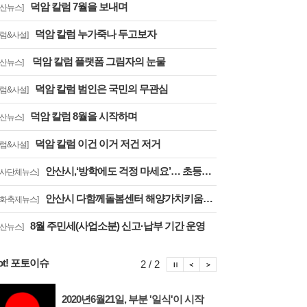
덕암 칼럼 7월을 보내며
안산뉴스]
덕암 칼럼 누가죽나 두고보자
칼럼&사설]
덕암 칼럼 플랫폼 그림자의 눈물
안산뉴스]
덕암 칼럼 범인은 국민의 무관심
칼럼&사설]
덕암 칼럼 8월을 시작하며
안산뉴스]
덕암 칼럼 이건 이거 저건 저거
칼럼&사설]
안산시,‘방학에도 걱정 마세요’… 초등방학 틈새돌봄사업 추진
행사단체뉴스]
안산시 다함께돌봄센터 해양가치키움터, 합창축제에서 감동의 무대
문화축제뉴스]
8월 주민세(사업소분) 신고·납부 기간 운영
안산뉴스]
ot! 포토이슈
포토이슈 정지
포토이슈 이전보기
포토이슈 다음보기
2 / 2
2020년6월21일, 부분 '일식'이 시작
안산