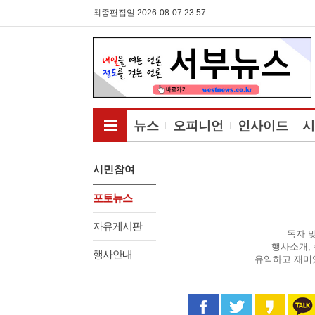
최종편집일 2026-08-07 23:57
전체메뉴보기
뉴스
오피니언
인사이드
시
시민참여
포토뉴스
자유게시판
독자 
행사소개,
행사안내
유익하고 재미
페이스북으로 공유
트위터로 공
카카오