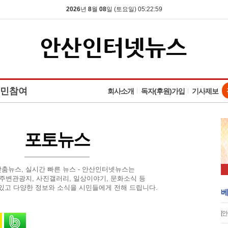
2026
년
8
월
08
일 (토요일) 05:23:00
민참여
회사소개
독자(후원)가입
기사제보
포토뉴스
맞춤뉴스, 실시간 빠른 뉴스 - 안산인터넷뉴스는
 주변관광지, 사진갤러리, 일상이야기, 문화소식 등
있고 다양한 정보와 소식을 시민들에게 전해 드립니다.
베
[
유
 스토리로 공유
카카오톡으로 공유
밴드로 공유