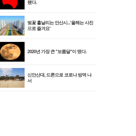
됐다.
벚꽃 흩날리는 안산시...'올해는 사진
시화
으로 즐겨요'
대와
2020년 가장 큰 "보름달"이 떴다.
안산
신안산대, 드론으로 코로나 방역 나
시흥
서