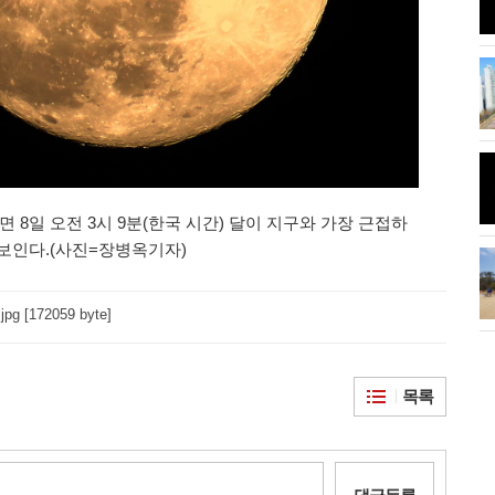
...'올해는 사진
시화나래휴게소 조력문화관달전망
대와 해솔길
름달"이 떴다.
안산 초지동 화정천 단풍나무
8일 오전 3시 9분(한국 시간) 달이 지구와 가장 근접하
 보인다.(사진=장병옥기자)
 코로나 방역 나
시흥 관곡지 연꽃
jpg [172059 byte]
목록