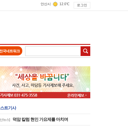
안산시
12.0℃
로그인
검색
전국네트워크
스트기사
덕암 칼럼 현인 가요제를 마치며
안산뉴스]