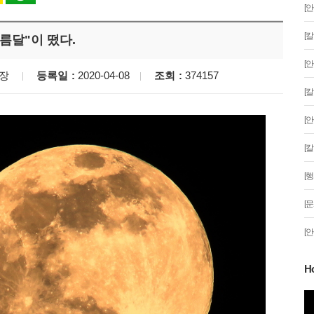
[
[
보름달"이 떴다.
[
국장
등록일
2020-04-08
조회
374157
[
[
[
[
[
[
H
분 '일식'이 시작
안산문화광장 성탄트리 점등행사